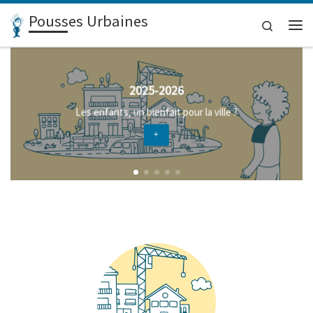
Pousses Urbaines
Skip to content
Search
Me
2025-2026
Les enfants, un bienfait pour la ville ?
+