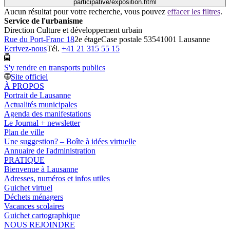
participative/exposition.html
Aucun résultat pour votre recherche, vous pouvez
effacer les filtres
.
Service de l'urbanisme
Direction Culture et développement urbain
Rue du Port-Franc 18
2e étage
Case postale 5354
1001 Lausanne
Ecrivez-nous
Tél.
+41 21 315 55 15
S'y rendre en transports publics
Site officiel
À PROPOS
Portrait de Lausanne
Actualités municipales
Agenda des manifestations
Le Journal + newsletter
Plan de ville
Une suggestion? – Boîte à idées virtuelle
Annuaire de l'administration
PRATIQUE
Bienvenue à Lausanne
Adresses, numéros et infos utiles
Guichet virtuel
Déchets ménagers
Vacances scolaires
Guichet cartographique
NOUS REJOINDRE