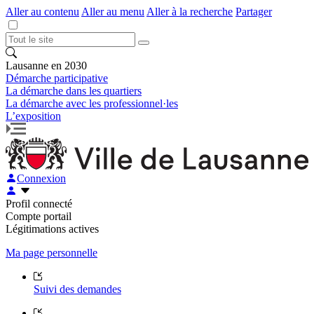
Aller au contenu
Aller au menu
Aller à la recherche
Partager
Lausanne en 2030
Démarche participative
La démarche dans les quartiers
La démarche avec les professionnel·les
L’exposition
Connexion
Profil connecté
Compte portail
Légitimations actives
Ma page personnelle
Suivi des demandes