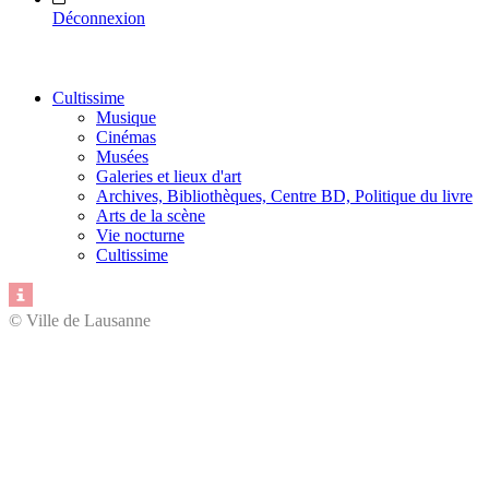
Déconnexion
Cultissime
Musique
Cinémas
Musées
Galeries et lieux d'art
Archives, Bibliothèques, Centre BD, Politique du livre
Arts de la scène
Vie nocturne
Cultissime
© Ville de Lausanne