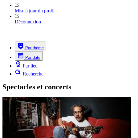
Mise à jour du profil
Déconnexion
Par thème
Par date
Par lieu
Recherche
Spectacles et concerts