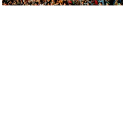
Festival cinémas d'Afrique Lausanne
Casino de Montbenon
Du 12 au 16 août
Lausanne à l'heure d'été
Cinéma