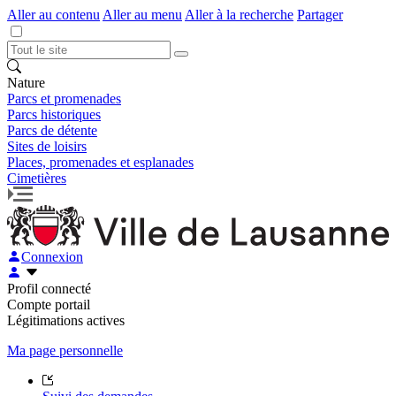
Aller au contenu
Aller au menu
Aller à la recherche
Partager
Nature
Parcs et promenades
Parcs historiques
Parcs de détente
Sites de loisirs
Places, promenades et esplanades
Cimetières
Connexion
Profil connecté
Compte portail
Légitimations actives
Ma page personnelle