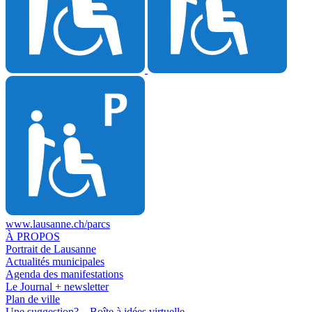
www.lausanne.ch
/parcs
À PROPOS
Portrait de Lausanne
Actualités municipales
Agenda des manifestations
Le Journal + newsletter
Plan de ville
Une suggestion? – Boîte à idées virtuelle