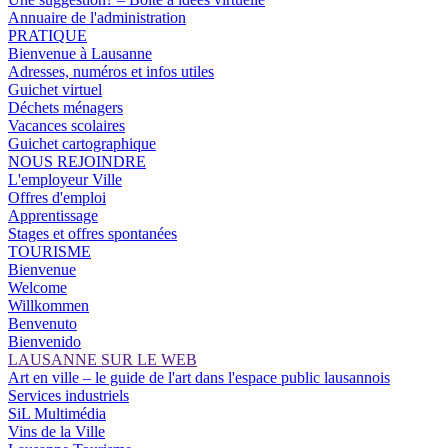
Annuaire de l'administration
PRATIQUE
Bienvenue à Lausanne
Adresses, numéros et infos utiles
Guichet virtuel
Déchets ménagers
Vacances scolaires
Guichet cartographique
NOUS REJOINDRE
L'employeur Ville
Offres d'emploi
Apprentissage
Stages et offres spontanées
TOURISME
Bienvenue
Welcome
Willkommen
Benvenuto
Bienvenido
LAUSANNE SUR LE WEB
Art en ville – le guide de l'art dans l'espace public lausannois
Services industriels
SiL Multimédia
Vins de la Ville