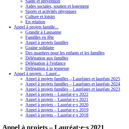
Santé et prévention
Aides sociales, soutien et logement
Sports et activités physiques
Culture et loisirs
En relation
Appel à projets famille...
Grandir à Lausanne
Familles en fête
Appel à projets familles
Graine solidaire
Des quartiers pour les enfants et les familles
Délégation aux familles
Délégation à l'enfance
Délégation à la jeunesse
Appel à projets – Lauré...
Appel à projets familles – Lauréates et lauréats 2025
Appel à projets familles – Lauréates et lauréats 2024
Appel à projets familles – Lauréates et lauréats 2023
Appel à projets – Lauréat·e·s 2022
Appel à projets – Lauréat·e·s 2021
Appel à projets – Lauréat·e·s 2020
Appel à projets – Lauréat·e·s 2019
Appel à projets – Lauréat·e·s 2018
Appel à projets – Lauréat·e·s 2021