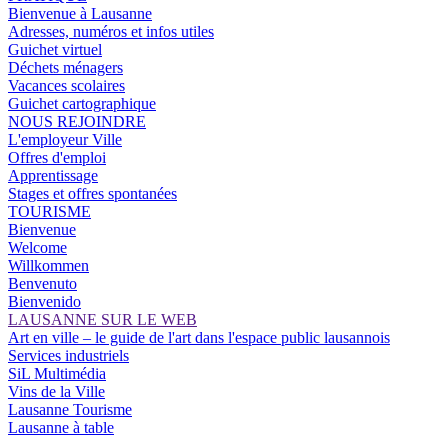
Bienvenue à Lausanne
Adresses, numéros et infos utiles
Guichet virtuel
Déchets ménagers
Vacances scolaires
Guichet cartographique
NOUS REJOINDRE
L'employeur Ville
Offres d'emploi
Apprentissage
Stages et offres spontanées
TOURISME
Bienvenue
Welcome
Willkommen
Benvenuto
Bienvenido
LAUSANNE SUR LE WEB
Art en ville – le guide de l'art dans l'espace public lausannois
Services industriels
SiL Multimédia
Vins de la Ville
Lausanne Tourisme
Lausanne à table