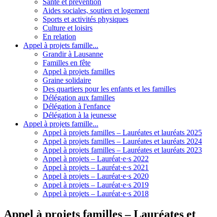
Santé et prévention
Aides sociales, soutien et logement
Sports et activités physiques
Culture et loisirs
En relation
Appel à projets famille...
Grandir à Lausanne
Familles en fête
Appel à projets familles
Graine solidaire
Des quartiers pour les enfants et les familles
Délégation aux familles
Délégation à l'enfance
Délégation à la jeunesse
Appel à projets famille...
Appel à projets familles – Lauréates et lauréats 2025
Appel à projets familles – Lauréates et lauréats 2024
Appel à projets familles – Lauréates et lauréats 2023
Appel à projets – Lauréat·e·s 2022
Appel à projets – Lauréat·e·s 2021
Appel à projets – Lauréat·e·s 2020
Appel à projets – Lauréat·e·s 2019
Appel à projets – Lauréat·e·s 2018
Appel à projets familles – Lauréates et