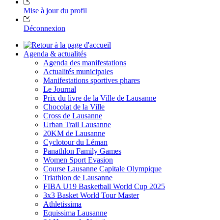
Mise à jour du profil
Déconnexion
Agenda & actualités
Agenda des manifestations
Actualités municipales
Manifestations sportives phares
Le Journal
Prix du livre de la Ville de Lausanne
Chocolat de la Ville
Cross de Lausanne
Urban Trail Lausanne
20KM de Lausanne
Cyclotour du Léman
Panathlon Family Games
Women Sport Evasion
Course Lausanne Capitale Olympique
Triathlon de Lausanne
FIBA U19 Basketball World Cup 2025
3x3 Basket World Tour Master
Athletissima
Equissima Lausanne