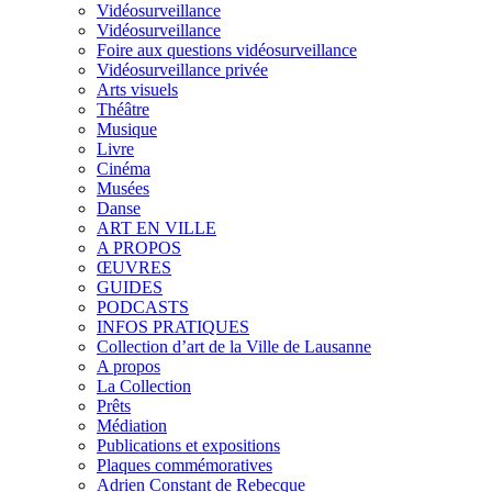
Vidéosurveillance
Vidéosurveillance
Foire aux questions vidéosurveillance
Vidéosurveillance privée
Arts visuels
Théâtre
Musique
Livre
Cinéma
Musées
Danse
ART EN VILLE
A PROPOS
ŒUVRES
GUIDES
PODCASTS
INFOS PRATIQUES
Collection d’art de la Ville de Lausanne
A propos
La Collection
Prêts
Médiation
Publications et expositions
Plaques commémoratives
Adrien Constant de Rebecque