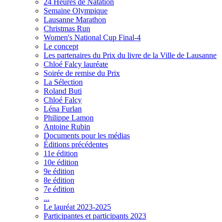
24 Heures de Natation
Semaine Olympique
Lausanne Marathon
Christmas Run
Women's National Cup Final-4
Le concept
Les partenaires du Prix du livre de la Ville de Lausanne
Chloé Falcy lauréate
Soirée de remise du Prix
La Sélection
Roland Buti
Chloé Falcy
Léna Furlan
Philippe Lamon
Antoine Rubin
Documents pour les médias
Éditions précédentes
11e édition
10e édition
9e édition
8e édition
7e édition
...
Le lauréat 2023-2025
Participantes et participants 2023