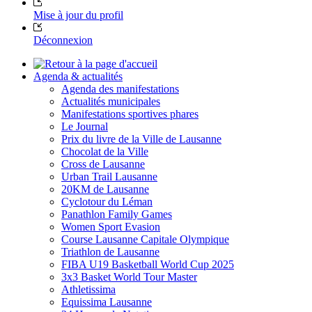
Mise à jour du profil
Déconnexion
Agenda & actualités
Agenda des manifestations
Actualités municipales
Manifestations sportives phares
Le Journal
Prix du livre de la Ville de Lausanne
Chocolat de la Ville
Cross de Lausanne
Urban Trail Lausanne
20KM de Lausanne
Cyclotour du Léman
Panathlon Family Games
Women Sport Evasion
Course Lausanne Capitale Olympique
Triathlon de Lausanne
FIBA U19 Basketball World Cup 2025
3x3 Basket World Tour Master
Athletissima
Equissima Lausanne