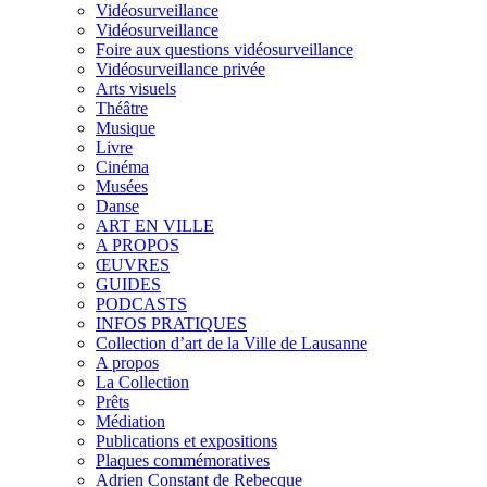
Vidéosurveillance
Vidéosurveillance
Foire aux questions vidéosurveillance
Vidéosurveillance privée
Arts visuels
Théâtre
Musique
Livre
Cinéma
Musées
Danse
ART EN VILLE
A PROPOS
ŒUVRES
GUIDES
PODCASTS
INFOS PRATIQUES
Collection d’art de la Ville de Lausanne
A propos
La Collection
Prêts
Médiation
Publications et expositions
Plaques commémoratives
Adrien Constant de Rebecque