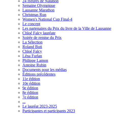
24 Heures de Natation
Semaine Olympique
Lausanne Marathon
Christmas Run
Women's National Cup Final-4
Le concept
Les partenaires du Prix du livre de la Ville de Lausanne
Chloé Falcy lauréate
Soirée de remise du Prix
La Sélection
Roland Buti
Chloé Falcy
Léna Furlan
Philippe Lamon
Antoine Rubin
Documents pour les médias
Éditions précédentes
11e édition
10e édition
9e édition
8e édition
7e édition
...
Le lauréat 2023-2025
Participantes et participants 2023