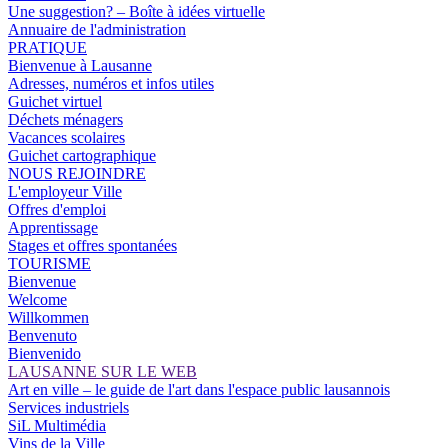
Une suggestion? – Boîte à idées virtuelle
Annuaire de l'administration
PRATIQUE
Bienvenue à Lausanne
Adresses, numéros et infos utiles
Guichet virtuel
Déchets ménagers
Vacances scolaires
Guichet cartographique
NOUS REJOINDRE
L'employeur Ville
Offres d'emploi
Apprentissage
Stages et offres spontanées
TOURISME
Bienvenue
Welcome
Willkommen
Benvenuto
Bienvenido
LAUSANNE SUR LE WEB
Art en ville – le guide de l'art dans l'espace public lausannois
Services industriels
SiL Multimédia
Vins de la Ville