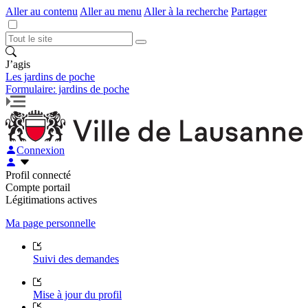
Aller au contenu
Aller au menu
Aller à la recherche
Partager
J’agis
Les jardins de poche
Formulaire: jardins de poche
Connexion
Profil connecté
Compte portail
Légitimations actives
Ma page personnelle
Suivi des demandes
Mise à jour du profil