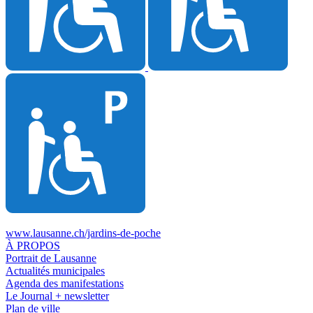
www.lausanne.ch
/jardins-de-poche
À PROPOS
Portrait de Lausanne
Actualités municipales
Agenda des manifestations
Le Journal + newsletter
Plan de ville