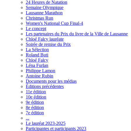
24 Heures de Natation
Semaine Olympique
Lausanne Marathon
Christmas Run
Women's National Cup Final-4
Le concept
Les partenaires du Prix du livre de la Ville de Lausanne
Chloé Falcy lauréate
Soirée de remise du Prix
La Sélection
Roland Buti
Chloé Falcy
Léna Furlan
Philippe Lamon
Antoine Rubin
Documents pour les médias
Éditions précédentes
11e édition
10e édition
9e édition
8e édition
7e édition
...
Le lauréat 2023-2025
Participantes et participants 2023