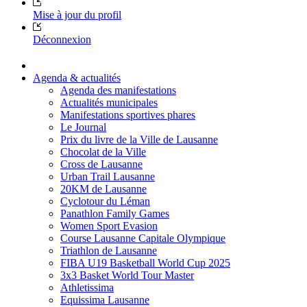
Mise à jour du profil
Déconnexion
Agenda & actualités
Agenda des manifestations
Actualités municipales
Manifestations sportives phares
Le Journal
Prix du livre de la Ville de Lausanne
Chocolat de la Ville
Cross de Lausanne
Urban Trail Lausanne
20KM de Lausanne
Cyclotour du Léman
Panathlon Family Games
Women Sport Evasion
Course Lausanne Capitale Olympique
Triathlon de Lausanne
FIBA U19 Basketball World Cup 2025
3x3 Basket World Tour Master
Athletissima
Equissima Lausanne