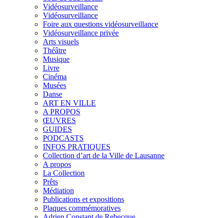
Vidéosurveillance
Vidéosurveillance
Foire aux questions vidéosurveillance
Vidéosurveillance privée
Arts visuels
Théâtre
Musique
Livre
Cinéma
Musées
Danse
ART EN VILLE
A PROPOS
ŒUVRES
GUIDES
PODCASTS
INFOS PRATIQUES
Collection d’art de la Ville de Lausanne
A propos
La Collection
Prêts
Médiation
Publications et expositions
Plaques commémoratives
Adrien Constant de Rebecque