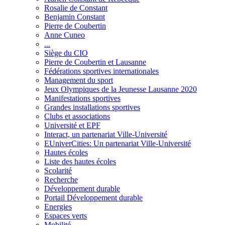
Rosalie de Constant
Benjamin Constant
Pierre de Coubertin
Anne Cuneo
...
Siège du CIO
Pierre de Coubertin et Lausanne
Fédérations sportives internationales
Management du sport
Jeux Olympiques de la Jeunesse Lausanne 2020
Manifestations sportives
Grandes installations sportives
Clubs et associations
Université et EPF
Interact, un partenariat Ville-Université
EUniverCities: Un partenariat Ville-Université
Hautes écoles
Liste des hautes écoles
Scolarité
Recherche
Développement durable
Portail Développement durable
Energies
Espaces verts
Mobilité