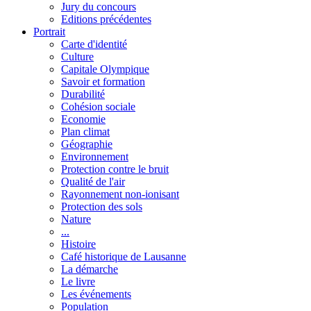
Jury du concours
Editions précédentes
Portrait
Carte d'identité
Culture
Capitale Olympique
Savoir et formation
Durabilité
Cohésion sociale
Economie
Plan climat
Géographie
Environnement
Protection contre le bruit
Qualité de l'air
Rayonnement non-ionisant
Protection des sols
Nature
...
Histoire
Café historique de Lausanne
La démarche
Le livre
Les événements
Population