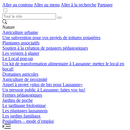
Aller au contenu
Aller au menu
Aller à la recherche
Partager
Nature
Agriculture urbaine
Une subvention pour vos projets de toitures potagères
Plantages associatifs
Soutien à la création de potagers pédagogiques
Les vergers à glaner
Le Local pop-up
Un kit de transformation alimentaire à Lausanne: mettez le local en
bocal!
Domaines agricoles
Agriculture de proximité
Appel à projet «plus de bio pour Lausanne»
Un pressoir public à Lausanne: faites vos jus!
Fermes pédagogiques
Jardins de poche
Le jardinage biologique
Les plantages lausannois
Les jardins familiaux
Poulaillers – mode d’emploi