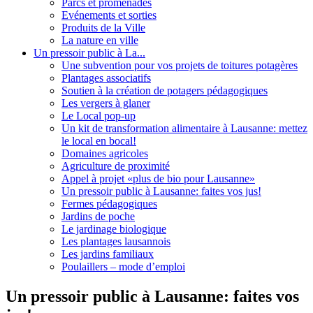
Parcs et promenades
Evénements et sorties
Produits de la Ville
La nature en ville
Un pressoir public à La...
Une subvention pour vos projets de toitures potagères
Plantages associatifs
Soutien à la création de potagers pédagogiques
Les vergers à glaner
Le Local pop-up
Un kit de transformation alimentaire à Lausanne: mettez
le local en bocal!
Domaines agricoles
Agriculture de proximité
Appel à projet «plus de bio pour Lausanne»
Un pressoir public à Lausanne: faites vos jus!
Fermes pédagogiques
Jardins de poche
Le jardinage biologique
Les plantages lausannois
Les jardins familiaux
Poulaillers – mode d’emploi
Un pressoir public à Lausanne: faites vos