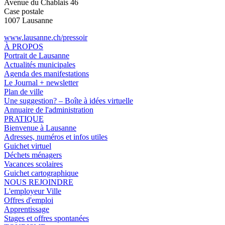
Avenue du Chablais 46
Case postale
1007 Lausanne
www.lausanne.ch
/pressoir
À PROPOS
Portrait de Lausanne
Actualités municipales
Agenda des manifestations
Le Journal + newsletter
Plan de ville
Une suggestion? – Boîte à idées virtuelle
Annuaire de l'administration
PRATIQUE
Bienvenue à Lausanne
Adresses, numéros et infos utiles
Guichet virtuel
Déchets ménagers
Vacances scolaires
Guichet cartographique
NOUS REJOINDRE
L'employeur Ville
Offres d'emploi
Apprentissage
Stages et offres spontanées