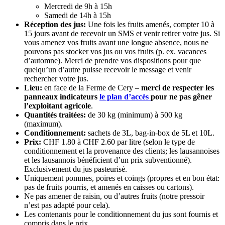
Mercredi de 9h à 15h
Samedi de 14h à 15h
Réception des jus:
Une fois les fruits amenés, compter 10 à
15 jours avant de recevoir un SMS et venir retirer votre jus. Si
vous amenez vos fruits avant une longue absence, nous ne
pouvons pas stocker vos jus ou vos fruits (p. ex. vacances
d’automne). Merci de prendre vos dispositions pour que
quelqu’un d’autre puisse recevoir le message et venir
rechercher votre jus.
Lieu:
en face de la Ferme de Cery –
merci de respecter les
panneaux indicateurs
le plan d’accès
pour ne pas gêner
l’exploitant agricole
.
Quantités traitées:
de 30 kg (minimum) à 500 kg
(maximum).
Conditionnement:
sachets de 3L, bag-in-box de 5L et 10L.
Prix:
CHF 1.80 à CHF 2.60 par litre (selon le type de
conditionnement et la provenance des clients; les lausannoises
et les lausannois bénéficient d’un prix subventionné).
Exclusivement du jus pasteurisé.
Uniquement pommes, poires et coings (propres et en bon état:
pas de fruits pourris, et amenés en caisses ou cartons).
Ne pas amener de raisin, ou d’autres fruits (notre pressoir
n’est pas adapté pour cela).
Les contenants pour le conditionnement du jus sont fournis et
compris dans le prix.