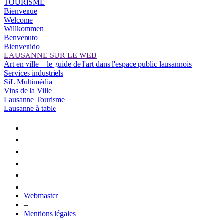
TOURISME
Bienvenue
Welcome
Willkommen
Benvenuto
Bienvenido
LAUSANNE SUR LE WEB
Art en ville – le guide de l'art dans l'espace public lausannois
Services industriels
SiL Multimédia
Vins de la Ville
Lausanne Tourisme
Lausanne à table
Webmaster
–
Mentions légales