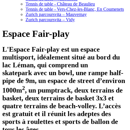
Tennis de table - Château de Beaulieu
Tennis de table - Vers-Chez-les-Blanc, En Coumenets
Zurich parcoursvita – Mauvernay
Zurich parcoursvita – Vidy
Espace Fair-play
L'Espace Fair-play est un espace
multisport, idéalement situé au bord du
lac Léman, qui comprend un
skatepark avec un bowl, une rampe half-
pipe de 9m, un espace de street d’environ
2
1000m
, un pumptrack, deux terrains de
basket, deux terrains de basket 3x3 et
quatre terrains de beach-volley. L’accès
est gratuit et il réunit les adeptes des
sports à roulettes et sports de ballon de
tous les âges.