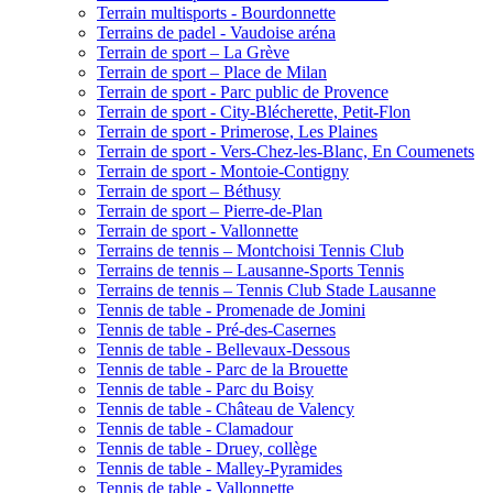
Terrain multisports - Bourdonnette
Terrains de padel - Vaudoise aréna
Terrain de sport – La Grève
Terrain de sport – Place de Milan
Terrain de sport - Parc public de Provence
Terrain de sport - City-Blécherette, Petit-Flon
Terrain de sport - Primerose, Les Plaines
Terrain de sport - Vers-Chez-les-Blanc, En Coumenets
Terrain de sport - Montoie-Contigny
Terrain de sport – Béthusy
Terrain de sport – Pierre-de-Plan
Terrain de sport - Vallonnette
Terrains de tennis – Montchoisi Tennis Club
Terrains de tennis – Lausanne-Sports Tennis
Terrains de tennis – Tennis Club Stade Lausanne
Tennis de table - Promenade de Jomini
Tennis de table - Pré-des-Casernes
Tennis de table - Bellevaux-Dessous
Tennis de table - Parc de la Brouette
Tennis de table - Parc du Boisy
Tennis de table - Château de Valency
Tennis de table - Clamadour
Tennis de table - Druey, collège
Tennis de table - Malley-Pyramides
Tennis de table - Vallonnette