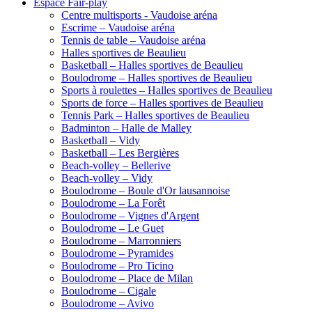
Espace Fair-play
Centre multisports - Vaudoise aréna
Escrime – Vaudoise aréna
Tennis de table – Vaudoise aréna
Halles sportives de Beaulieu
Basketball – Halles sportives de Beaulieu
Boulodrome – Halles sportives de Beaulieu
Sports à roulettes – Halles sportives de Beaulieu
Sports de force – Halles sportives de Beaulieu
Tennis Park – Halles sportives de Beaulieu
Badminton – Halle de Malley
Basketball – Vidy
Basketball – Les Bergières
Beach-volley – Bellerive
Beach-volley – Vidy
Boulodrome – Boule d'Or lausannoise
Boulodrome – La Forêt
Boulodrome – Vignes d'Argent
Boulodrome – Le Guet
Boulodrome – Marronniers
Boulodrome – Pyramides
Boulodrome – Pro Ticino
Boulodrome – Place de Milan
Boulodrome – Cigale
Boulodrome – Avivo