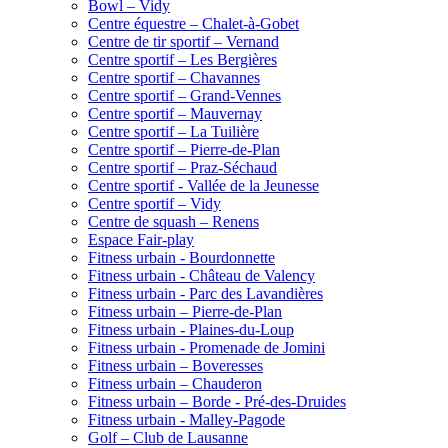
Bowl – Vidy
Centre équestre – Chalet-à-Gobet
Centre de tir sportif – Vernand
Centre sportif – Les Bergières
Centre sportif – Chavannes
Centre sportif – Grand-Vennes
Centre sportif – Mauvernay
Centre sportif – La Tuilière
Centre sportif – Pierre-de-Plan
Centre sportif – Praz-Séchaud
Centre sportif - Vallée de la Jeunesse
Centre sportif – Vidy
Centre de squash – Renens
Espace Fair-play
Fitness urbain - Bourdonnette
Fitness urbain - Château de Valency
Fitness urbain - Parc des Lavandières
Fitness urbain – Pierre-de-Plan
Fitness urbain - Plaines-du-Loup
Fitness urbain - Promenade de Jomini
Fitness urbain – Boveresses
Fitness urbain – Chauderon
Fitness urbain – Borde - Pré-des-Druides
Fitness urbain - Malley-Pagode
Golf – Club de Lausanne