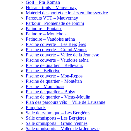
Golf – Pra-Roman
Helsana-trails – Mauvernay
Matériel de sport et de loisirs en libre-service
Parcours VTT – Mauvernay
Parkour - Promenade de Jomini
Patinoire – Pontaise
Patinoire – Montchoisi
Patinoire – Vaudoise aréna
Piscine couverte – Les Bergières
Piscine couverte – Grand-Vennes
Piscine couverte – Vallée de la Jeunesse
Piscine couverte – Vaudoise aréna
Piscine de quartier – Bellevaux
Piscine – Bellerive
Piscine couverte – Mon-Repos
Piscine de quartier – Montétan
Piscine – Montchoisi
Piscine de quartier – Boisy
Piscine de quartier – Vieux-Moulin
Plan des parcours vélo – Ville de Lausanne
Pumptrack
Salle de rythmique – Les Bergières
Salle omnisports – Les Bergières
Salle omnisports – Grand-Vennes
Salle omnisports – Vallée de la Jeunesse