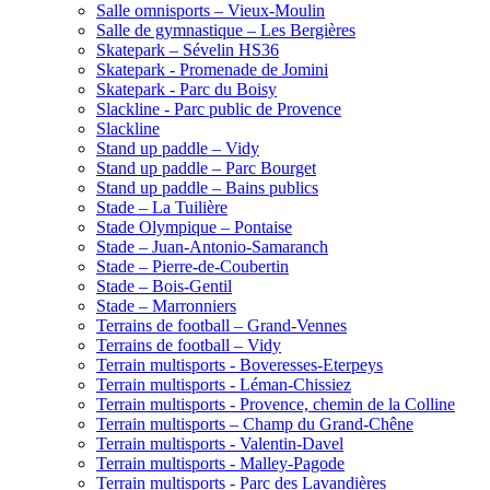
Salle omnisports – Vieux-Moulin
Salle de gymnastique – Les Bergières
Skatepark – Sévelin HS36
Skatepark - Promenade de Jomini
Skatepark - Parc du Boisy
Slackline - Parc public de Provence
Slackline
Stand up paddle – Vidy
Stand up paddle – Parc Bourget
Stand up paddle – Bains publics
Stade – La Tuilière
Stade Olympique – Pontaise
Stade – Juan-Antonio-Samaranch
Stade – Pierre-de-Coubertin
Stade – Bois-Gentil
Stade – Marronniers
Terrains de football – Grand-Vennes
Terrains de football – Vidy
Terrain multisports - Boveresses-Eterpeys
Terrain multisports - Léman-Chissiez
Terrain multisports - Provence, chemin de la Colline
Terrain multisports – Champ du Grand-Chêne
Terrain multisports - Valentin-Davel
Terrain multisports - Malley-Pagode
Terrain multisports - Parc des Lavandières