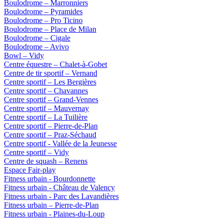
Boulodrome – Marronniers
Boulodrome – Pyramides
Boulodrome – Pro Ticino
Boulodrome – Place de Milan
Boulodrome – Cigale
Boulodrome – Avivo
Bowl – Vidy
Centre équestre – Chalet-à-Gobet
Centre de tir sportif – Vernand
Centre sportif – Les Bergières
Centre sportif – Chavannes
Centre sportif – Grand-Vennes
Centre sportif – Mauvernay
Centre sportif – La Tuilière
Centre sportif – Pierre-de-Plan
Centre sportif – Praz-Séchaud
Centre sportif - Vallée de la Jeunesse
Centre sportif – Vidy
Centre de squash – Renens
Espace Fair-play
Fitness urbain - Bourdonnette
Fitness urbain - Château de Valency
Fitness urbain - Parc des Lavandières
Fitness urbain – Pierre-de-Plan
Fitness urbain - Plaines-du-Loup