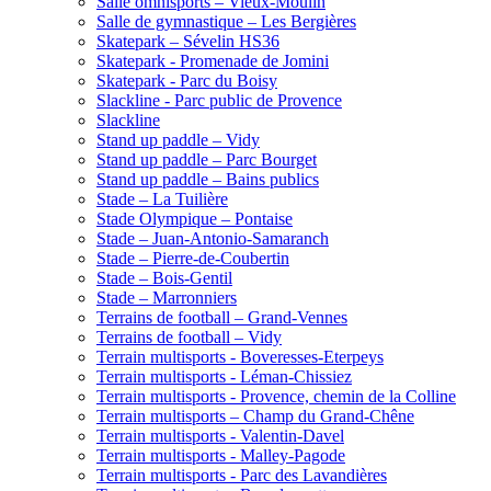
Salle omnisports – Vieux-Moulin
Salle de gymnastique – Les Bergières
Skatepark – Sévelin HS36
Skatepark - Promenade de Jomini
Skatepark - Parc du Boisy
Slackline - Parc public de Provence
Slackline
Stand up paddle – Vidy
Stand up paddle – Parc Bourget
Stand up paddle – Bains publics
Stade – La Tuilière
Stade Olympique – Pontaise
Stade – Juan-Antonio-Samaranch
Stade – Pierre-de-Coubertin
Stade – Bois-Gentil
Stade – Marronniers
Terrains de football – Grand-Vennes
Terrains de football – Vidy
Terrain multisports - Boveresses-Eterpeys
Terrain multisports - Léman-Chissiez
Terrain multisports - Provence, chemin de la Colline
Terrain multisports – Champ du Grand-Chêne
Terrain multisports - Valentin-Davel
Terrain multisports - Malley-Pagode
Terrain multisports - Parc des Lavandières