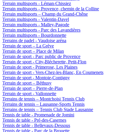
Terrain multisports - Léman-Chissiez
Terrain multisports - Provence, chemin de la Colline
Terrain multisports – Champ du Grand-Chêne
Terrain multisports - Valentin-Davel
Terrain multisports - Malley-Pagode
Terrain multisports - Parc des Lavandières
Terrain multisports - Bourdonnette
Terrains de padel - Vaudoise aréna
Terrain de sport – La Grève
Terrain de sport – Place de Milan
Terrain de sport - Parc public de Provence
Terrain de sport - City-Blécherette, Petit-Flon
Terrain de sport - Primerose, Les Plaines
Terrain de sport - Vers-Chez-les-Blanc, En Coumenets
Terrain de sport - Montoie-Contigny
Terrain de sport – Béthusy
Terrain de sport – Pierre-de-Plan
Terrain de sport - Vallonnette
Terrains de tennis – Montchoisi Tennis Club
Terrains de tennis – Lausanne-Sports Tennis
Terrains de tennis – Tennis Club Stade Lausanne
Tennis de table - Promenade de Jomini
Tennis de table - Pré-des-Casernes
Tennis de table - Bellevaux-Dessous
Tennis de table - Parc de la Brouette