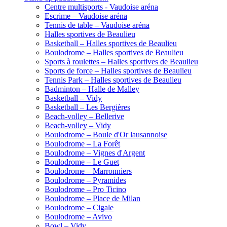
Centre multisports - Vaudoise aréna
Escrime – Vaudoise aréna
Tennis de table – Vaudoise aréna
Halles sportives de Beaulieu
Basketball – Halles sportives de Beaulieu
Boulodrome – Halles sportives de Beaulieu
Sports à roulettes – Halles sportives de Beaulieu
Sports de force – Halles sportives de Beaulieu
Tennis Park – Halles sportives de Beaulieu
Badminton – Halle de Malley
Basketball – Vidy
Basketball – Les Bergières
Beach-volley – Bellerive
Beach-volley – Vidy
Boulodrome – Boule d'Or lausannoise
Boulodrome – La Forêt
Boulodrome – Vignes d'Argent
Boulodrome – Le Guet
Boulodrome – Marronniers
Boulodrome – Pyramides
Boulodrome – Pro Ticino
Boulodrome – Place de Milan
Boulodrome – Cigale
Boulodrome – Avivo
Bowl – Vidy