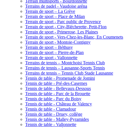
Terrain multisports - Bourdonnette
Terrains de padel - Vaudoise aréna
Terrain de sport – La Grève
Terrain de sport – Place de Milan
Terrain de sport - Parc public de Provence
Terrain de sport - City-Blécherette, Petit-Flon
Terrain de sport - Primerose, Les Plaines
Terrain de sport - Vers-Chez-les-Blanc, En Coumenets
Terrain de sport - Montoie-Contigny
Terrain de sport – Béthusy
Terrain de sport – Pierre-de-Plan
Terrain de sport - Vallonnette
Terrains de tennis – Montchoisi Tennis Club
Terrains de tennis – Lausanne-Sports Tennis
Terrains de tennis – Tennis Club Stade Lausanne
Tennis de table - Promenade de Jomini
Tennis de table - Pré-des-Casernes
Tennis de table - Bellevaux-Dessous
Tennis de table - Parc de la Brouette
Tennis de table - Parc du Boisy
Tennis de table - Château de Valency
Tennis de table - Clamadour
Tennis de table - Druey, collège
Tennis de table - Malley-Pyramides
Tennis de table - Vallonnette