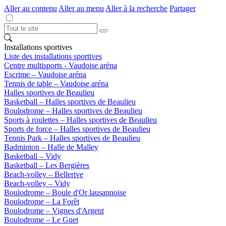
Aller au contenu
Aller au menu
Aller à la recherche
Partager
Installations sportives
Liste des installations sportives
Centre multisports - Vaudoise aréna
Escrime – Vaudoise aréna
Tennis de table – Vaudoise aréna
Halles sportives de Beaulieu
Basketball – Halles sportives de Beaulieu
Boulodrome – Halles sportives de Beaulieu
Sports à roulettes – Halles sportives de Beaulieu
Sports de force – Halles sportives de Beaulieu
Tennis Park – Halles sportives de Beaulieu
Badminton – Halle de Malley
Basketball – Vidy
Basketball – Les Bergières
Beach-volley – Bellerive
Beach-volley – Vidy
Boulodrome – Boule d'Or lausannoise
Boulodrome – La Forêt
Boulodrome – Vignes d'Argent
Boulodrome – Le Guet