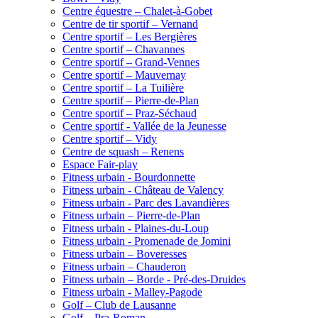
Centre équestre – Chalet-à-Gobet
Centre de tir sportif – Vernand
Centre sportif – Les Bergières
Centre sportif – Chavannes
Centre sportif – Grand-Vennes
Centre sportif – Mauvernay
Centre sportif – La Tuilière
Centre sportif – Pierre-de-Plan
Centre sportif – Praz-Séchaud
Centre sportif - Vallée de la Jeunesse
Centre sportif – Vidy
Centre de squash – Renens
Espace Fair-play
Fitness urbain - Bourdonnette
Fitness urbain - Château de Valency
Fitness urbain - Parc des Lavandières
Fitness urbain – Pierre-de-Plan
Fitness urbain - Plaines-du-Loup
Fitness urbain - Promenade de Jomini
Fitness urbain – Boveresses
Fitness urbain – Chauderon
Fitness urbain – Borde - Pré-des-Druides
Fitness urbain - Malley-Pagode
Golf – Club de Lausanne
Golf – Pra-Roman