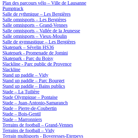
Plan des parcours vélo – Ville de Lausanne
Pumptrack
Salle de rythmique – Les Bergières
Salle omnisports – Les Bergières
Salle omnisports – Grand-Vennes
Salle omnisports – Vallée de la Jeunesse
Salle omnisports – Vieux-Moulin
Salle de gymnastique – Les Bergières
Skatepark – Sévelin HS36
Skatepark - Promenade de Jomini
Skatepark - Parc du Boisy
Slackline - Parc public de Provence
Slackline
Stand up paddle – Vidy
Stand up paddle – Parc Bourget
Stand up paddle – Bains publics
Stade – La Tuilière
Stade Olympique – Pontaise
Stade – Juan-Antonio-Samaranch
Stade – Pierre-de-Coubertin
Stade – Bois-Gentil
Stade – Marronniers
Terrains de football – Grand-Vennes
Terrains de football – Vidy
Terrain multisports - Boveresses-Eterpeys