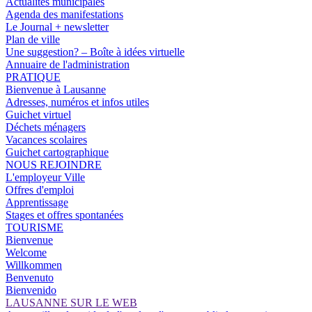
Actualités municipales
Agenda des manifestations
Le Journal + newsletter
Plan de ville
Une suggestion? – Boîte à idées virtuelle
Annuaire de l'administration
PRATIQUE
Bienvenue à Lausanne
Adresses, numéros et infos utiles
Guichet virtuel
Déchets ménagers
Vacances scolaires
Guichet cartographique
NOUS REJOINDRE
L'employeur Ville
Offres d'emploi
Apprentissage
Stages et offres spontanées
TOURISME
Bienvenue
Welcome
Willkommen
Benvenuto
Bienvenido
LAUSANNE SUR LE WEB