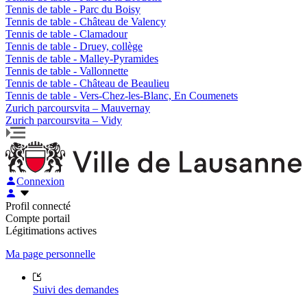
Tennis de table - Parc du Boisy
Tennis de table - Château de Valency
Tennis de table - Clamadour
Tennis de table - Druey, collège
Tennis de table - Malley-Pyramides
Tennis de table - Vallonnette
Tennis de table - Château de Beaulieu
Tennis de table - Vers-Chez-les-Blanc, En Coumenets
Zurich parcoursvita – Mauvernay
Zurich parcoursvita – Vidy
Connexion
Profil connecté
Compte portail
Légitimations actives
Ma page personnelle
Suivi des demandes