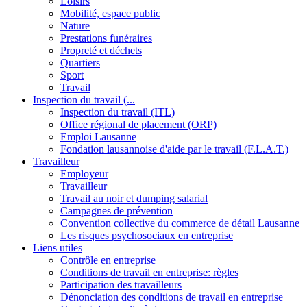
Loisirs
Mobilité, espace public
Nature
Prestations funéraires
Propreté et déchets
Quartiers
Sport
Travail
Inspection du travail (...
Inspection du travail (ITL)
Office régional de placement (ORP)
Emploi Lausanne
Fondation lausannoise d'aide par le travail (F.L.A.T.)
Travailleur
Employeur
Travailleur
Travail au noir et dumping salarial
Campagnes de prévention
Convention collective du commerce de détail Lausanne
Les risques psychosociaux en entreprise
Liens utiles
Contrôle en entreprise
Conditions de travail en entreprise: règles
Participation des travailleurs
Dénonciation des conditions de travail en entreprise