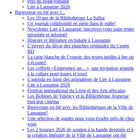
Prix du polar romand
Lire à Lausanne 2026
Bienvenue en été avec l...
Les 10 ans de la Bibliothèque La Sallaz
Un journal collaboratif en plein dans le mille!
Newsletter Lire à Lausanne: inscrivez-vous pour rester
informée et informé!
Histoire et littérature en balade à Lausanne
L’envers du décor des planches originales du Centre
BD
La carte blanche de l’espoir: des textes inédits à lire ou
à écouter!
Les coffrets «Empruntez un…», une invitation gratuite
à la culture pour toutes et tous!
L'agenda en ligne des animations de Lire à Lausanne
Lire à Lausanne 2026
Festival international du Livre et des Arts africains
Les Bobines de Valency et la Bibliothèque Jeunesse
font leur cinéma
Bienvenue en été avec les Bibliothèques de la Ville de
Lausanne!
Une sélection de guides pour vous évader près de chez
vous
Les 2 bourses 2026 de soutien à la bande dessinée et à
la création littéraire de la Ville de Lausanne ont été