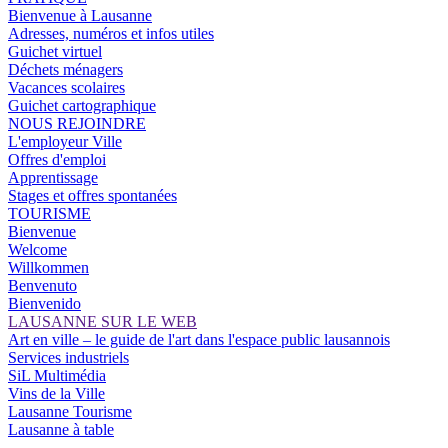
Bienvenue à Lausanne
Adresses, numéros et infos utiles
Guichet virtuel
Déchets ménagers
Vacances scolaires
Guichet cartographique
NOUS REJOINDRE
L'employeur Ville
Offres d'emploi
Apprentissage
Stages et offres spontanées
TOURISME
Bienvenue
Welcome
Willkommen
Benvenuto
Bienvenido
LAUSANNE SUR LE WEB
Art en ville – le guide de l'art dans l'espace public lausannois
Services industriels
SiL Multimédia
Vins de la Ville
Lausanne Tourisme
Lausanne à table