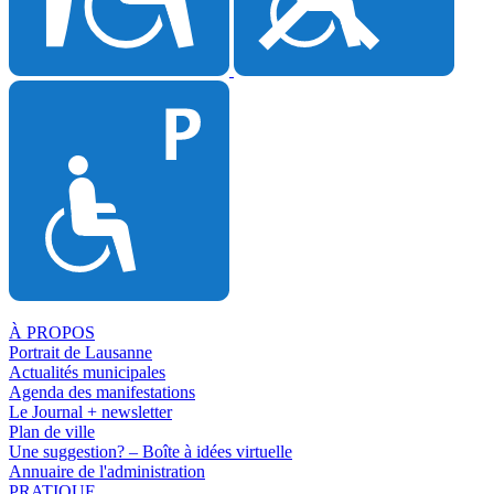
À PROPOS
Portrait de Lausanne
Actualités municipales
Agenda des manifestations
Le Journal + newsletter
Plan de ville
Une suggestion? – Boîte à idées virtuelle
Annuaire de l'administration
PRATIQUE