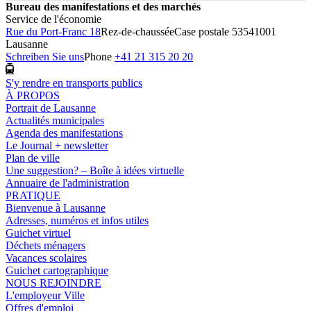
Bureau des manifestations et des marchés
Service de l'économie
Rue du Port-Franc 18
Rez-de-chaussée
Case postale 5354
1001
Lausanne
Schreiben Sie uns
Phone
+41 21 315 20 20
S'y rendre en transports publics
À PROPOS
Portrait de Lausanne
Actualités municipales
Agenda des manifestations
Le Journal + newsletter
Plan de ville
Une suggestion? – Boîte à idées virtuelle
Annuaire de l'administration
PRATIQUE
Bienvenue à Lausanne
Adresses, numéros et infos utiles
Guichet virtuel
Déchets ménagers
Vacances scolaires
Guichet cartographique
NOUS REJOINDRE
L'employeur Ville
Offres d'emploi