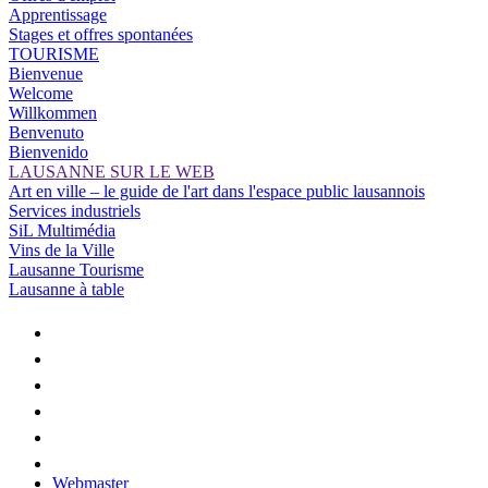
Apprentissage
Stages et offres spontanées
TOURISME
Bienvenue
Welcome
Willkommen
Benvenuto
Bienvenido
LAUSANNE SUR LE WEB
Art en ville – le guide de l'art dans l'espace public lausannois
Services industriels
SiL Multimédia
Vins de la Ville
Lausanne Tourisme
Lausanne à table
Webmaster