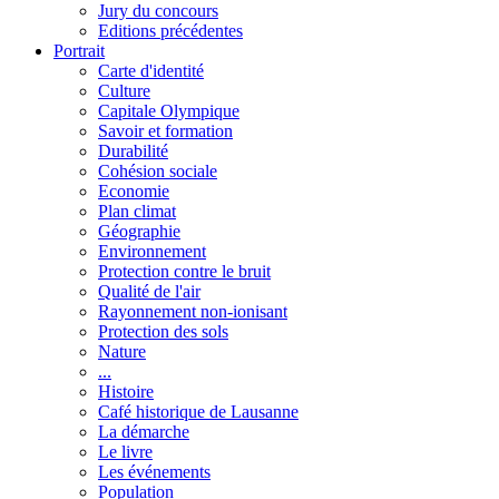
Jury du concours
Editions précédentes
Portrait
Carte d'identité
Culture
Capitale Olympique
Savoir et formation
Durabilité
Cohésion sociale
Economie
Plan climat
Géographie
Environnement
Protection contre le bruit
Qualité de l'air
Rayonnement non-ionisant
Protection des sols
Nature
...
Histoire
Café historique de Lausanne
La démarche
Le livre
Les événements
Population