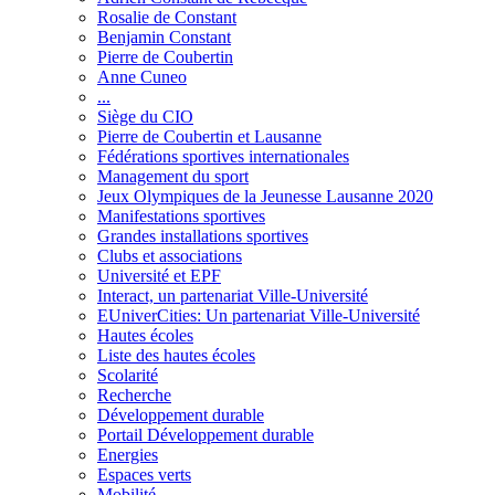
Rosalie de Constant
Benjamin Constant
Pierre de Coubertin
Anne Cuneo
...
Siège du CIO
Pierre de Coubertin et Lausanne
Fédérations sportives internationales
Management du sport
Jeux Olympiques de la Jeunesse Lausanne 2020
Manifestations sportives
Grandes installations sportives
Clubs et associations
Université et EPF
Interact, un partenariat Ville-Université
EUniverCities: Un partenariat Ville-Université
Hautes écoles
Liste des hautes écoles
Scolarité
Recherche
Développement durable
Portail Développement durable
Energies
Espaces verts
Mobilité