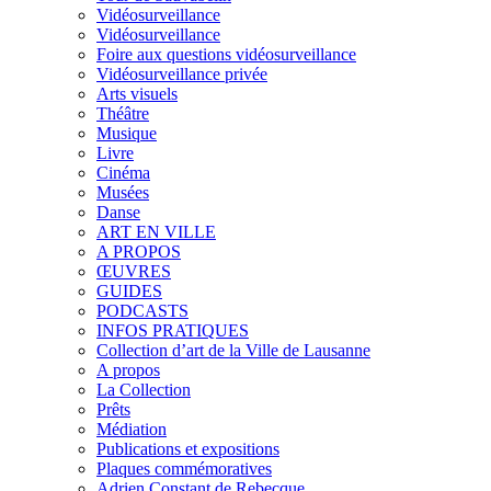
Vidéosurveillance
Vidéosurveillance
Foire aux questions vidéosurveillance
Vidéosurveillance privée
Arts visuels
Théâtre
Musique
Livre
Cinéma
Musées
Danse
ART EN VILLE
A PROPOS
ŒUVRES
GUIDES
PODCASTS
INFOS PRATIQUES
Collection d’art de la Ville de Lausanne
A propos
La Collection
Prêts
Médiation
Publications et expositions
Plaques commémoratives
Adrien Constant de Rebecque