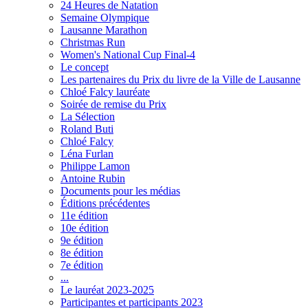
24 Heures de Natation
Semaine Olympique
Lausanne Marathon
Christmas Run
Women's National Cup Final-4
Le concept
Les partenaires du Prix du livre de la Ville de Lausanne
Chloé Falcy lauréate
Soirée de remise du Prix
La Sélection
Roland Buti
Chloé Falcy
Léna Furlan
Philippe Lamon
Antoine Rubin
Documents pour les médias
Éditions précédentes
11e édition
10e édition
9e édition
8e édition
7e édition
...
Le lauréat 2023-2025
Participantes et participants 2023