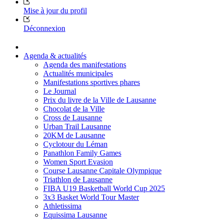
Mise à jour du profil
Déconnexion
Agenda & actualités
Agenda des manifestations
Actualités municipales
Manifestations sportives phares
Le Journal
Prix du livre de la Ville de Lausanne
Chocolat de la Ville
Cross de Lausanne
Urban Trail Lausanne
20KM de Lausanne
Cyclotour du Léman
Panathlon Family Games
Women Sport Evasion
Course Lausanne Capitale Olympique
Triathlon de Lausanne
FIBA U19 Basketball World Cup 2025
3x3 Basket World Tour Master
Athletissima
Equissima Lausanne