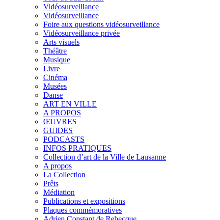
Vidéosurveillance
Vidéosurveillance
Foire aux questions vidéosurveillance
Vidéosurveillance privée
Arts visuels
Théâtre
Musique
Livre
Cinéma
Musées
Danse
ART EN VILLE
A PROPOS
ŒUVRES
GUIDES
PODCASTS
INFOS PRATIQUES
Collection d’art de la Ville de Lausanne
A propos
La Collection
Prêts
Médiation
Publications et expositions
Plaques commémoratives
Adrien Constant de Rebecque