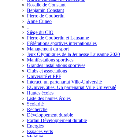
Rosalie de Constant
Benjamin Constant
Pierre de Coubertin
Anne Cuneo
...
Siège du CIO
Pierre de Coubertin et Lausanne
Fédérations sportives internationales
Management du sport
Jeux Olympiques de la Jeunesse Lausanne 2020
Manifestations sportives
Grandes installations sportives
Clubs et associations
Université et EPF
Interact, un partenariat Ville-Université
EUniverCities: Un partenariat Ville-Université
Hautes écoles
Liste des hautes écoles
Scolarité
Recherche
Développement durable
Portail Développement durable
Energies
Espaces verts
Mobilité