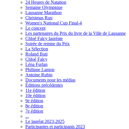
24 Heures de Natation
Semaine Olympique
Lausanne Marathon
Christmas Run
Women's National Cup Final-4
Le concept
Les partenaires du Prix du livre de la Ville de Lausanne
Chloé Falcy lauréate
Soirée de remise du Prix
La Sélection
Roland Buti
Chloé Falcy
Léna Furlan
Philippe Lamon
Antoine Rubin
Documents pour les médias
Éditions précédentes
11e édition
10e édition
9e édition
8e édition
7e édition
...
Le lauréat 2023-2025
Participantes et participants 2023