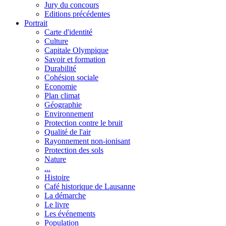
Jury du concours
Editions précédentes
Portrait
Carte d'identité
Culture
Capitale Olympique
Savoir et formation
Durabilité
Cohésion sociale
Economie
Plan climat
Géographie
Environnement
Protection contre le bruit
Qualité de l'air
Rayonnement non-ionisant
Protection des sols
Nature
...
Histoire
Café historique de Lausanne
La démarche
Le livre
Les événements
Population