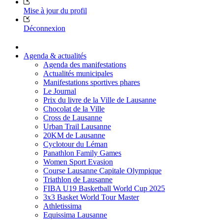
Mise à jour du profil
Déconnexion
Agenda & actualités
Agenda des manifestations
Actualités municipales
Manifestations sportives phares
Le Journal
Prix du livre de la Ville de Lausanne
Chocolat de la Ville
Cross de Lausanne
Urban Trail Lausanne
20KM de Lausanne
Cyclotour du Léman
Panathlon Family Games
Women Sport Evasion
Course Lausanne Capitale Olympique
Triathlon de Lausanne
FIBA U19 Basketball World Cup 2025
3x3 Basket World Tour Master
Athletissima
Equissima Lausanne