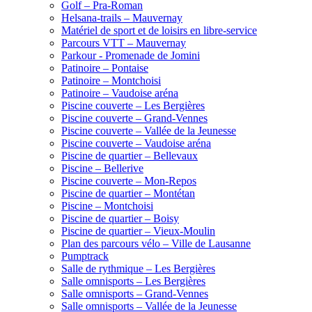
Golf – Pra-Roman
Helsana-trails – Mauvernay
Matériel de sport et de loisirs en libre-service
Parcours VTT – Mauvernay
Parkour - Promenade de Jomini
Patinoire – Pontaise
Patinoire – Montchoisi
Patinoire – Vaudoise aréna
Piscine couverte – Les Bergières
Piscine couverte – Grand-Vennes
Piscine couverte – Vallée de la Jeunesse
Piscine couverte – Vaudoise aréna
Piscine de quartier – Bellevaux
Piscine – Bellerive
Piscine couverte – Mon-Repos
Piscine de quartier – Montétan
Piscine – Montchoisi
Piscine de quartier – Boisy
Piscine de quartier – Vieux-Moulin
Plan des parcours vélo – Ville de Lausanne
Pumptrack
Salle de rythmique – Les Bergières
Salle omnisports – Les Bergières
Salle omnisports – Grand-Vennes
Salle omnisports – Vallée de la Jeunesse