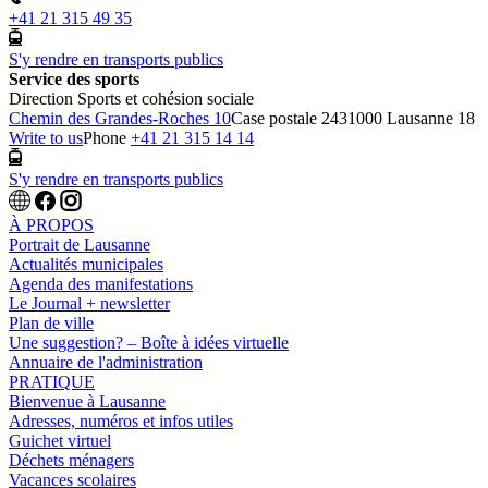
+41 21 315 49 35
S'y rendre en transports publics
Service des sports
Direction Sports et cohésion sociale
Chemin des Grandes-Roches 10
Case postale 243
1000 Lausanne 18
Write to us
Phone
+41 21 315 14 14
S'y rendre en transports publics
À PROPOS
Portrait de Lausanne
Actualités municipales
Agenda des manifestations
Le Journal + newsletter
Plan de ville
Une suggestion? – Boîte à idées virtuelle
Annuaire de l'administration
PRATIQUE
Bienvenue à Lausanne
Adresses, numéros et infos utiles
Guichet virtuel
Déchets ménagers
Vacances scolaires