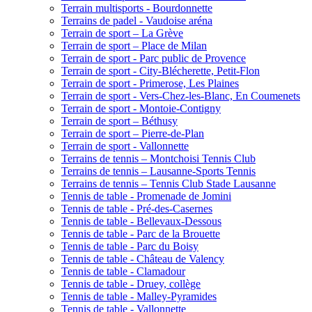
Terrain multisports - Bourdonnette
Terrains de padel - Vaudoise aréna
Terrain de sport – La Grève
Terrain de sport – Place de Milan
Terrain de sport - Parc public de Provence
Terrain de sport - City-Blécherette, Petit-Flon
Terrain de sport - Primerose, Les Plaines
Terrain de sport - Vers-Chez-les-Blanc, En Coumenets
Terrain de sport - Montoie-Contigny
Terrain de sport – Béthusy
Terrain de sport – Pierre-de-Plan
Terrain de sport - Vallonnette
Terrains de tennis – Montchoisi Tennis Club
Terrains de tennis – Lausanne-Sports Tennis
Terrains de tennis – Tennis Club Stade Lausanne
Tennis de table - Promenade de Jomini
Tennis de table - Pré-des-Casernes
Tennis de table - Bellevaux-Dessous
Tennis de table - Parc de la Brouette
Tennis de table - Parc du Boisy
Tennis de table - Château de Valency
Tennis de table - Clamadour
Tennis de table - Druey, collège
Tennis de table - Malley-Pyramides
Tennis de table - Vallonnette