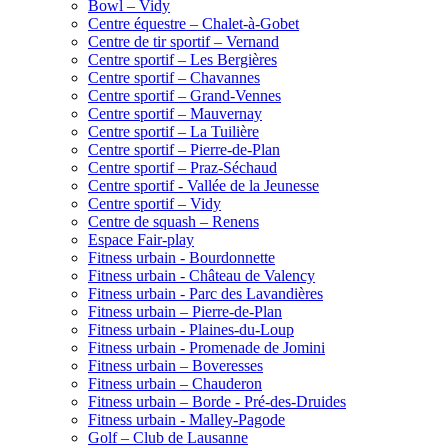
Bowl – Vidy
Centre équestre – Chalet-à-Gobet
Centre de tir sportif – Vernand
Centre sportif – Les Bergières
Centre sportif – Chavannes
Centre sportif – Grand-Vennes
Centre sportif – Mauvernay
Centre sportif – La Tuilière
Centre sportif – Pierre-de-Plan
Centre sportif – Praz-Séchaud
Centre sportif - Vallée de la Jeunesse
Centre sportif – Vidy
Centre de squash – Renens
Espace Fair-play
Fitness urbain - Bourdonnette
Fitness urbain - Château de Valency
Fitness urbain - Parc des Lavandières
Fitness urbain – Pierre-de-Plan
Fitness urbain - Plaines-du-Loup
Fitness urbain - Promenade de Jomini
Fitness urbain – Boveresses
Fitness urbain – Chauderon
Fitness urbain – Borde - Pré-des-Druides
Fitness urbain - Malley-Pagode
Golf – Club de Lausanne