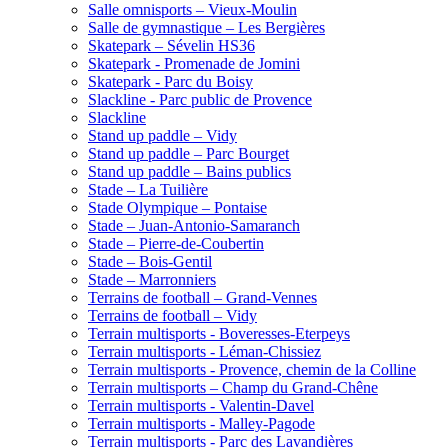
Salle omnisports – Vieux-Moulin
Salle de gymnastique – Les Bergières
Skatepark – Sévelin HS36
Skatepark - Promenade de Jomini
Skatepark - Parc du Boisy
Slackline - Parc public de Provence
Slackline
Stand up paddle – Vidy
Stand up paddle – Parc Bourget
Stand up paddle – Bains publics
Stade – La Tuilière
Stade Olympique – Pontaise
Stade – Juan-Antonio-Samaranch
Stade – Pierre-de-Coubertin
Stade – Bois-Gentil
Stade – Marronniers
Terrains de football – Grand-Vennes
Terrains de football – Vidy
Terrain multisports - Boveresses-Eterpeys
Terrain multisports - Léman-Chissiez
Terrain multisports - Provence, chemin de la Colline
Terrain multisports – Champ du Grand-Chêne
Terrain multisports - Valentin-Davel
Terrain multisports - Malley-Pagode
Terrain multisports - Parc des Lavandières