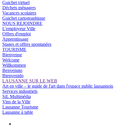
Guichet virtuel
Déchets ménagers
Vacances scolaires
Guichet cartographique
NOUS REJOINDRE
L'employeur Ville
Offres d'emploi
Apprentissage
Stages et offres spontanées
TOURISME
Bienvenue
Welcome
Willkommen
Benvenuto
Bienvenido
LAUSANNE SUR LE WEB
Art en ville – le guide de l'art dans l'espace public lausannois
Services industriels
SiL Multimédia
Vins de la Ville
Lausanne Tourisme
Lausanne à table