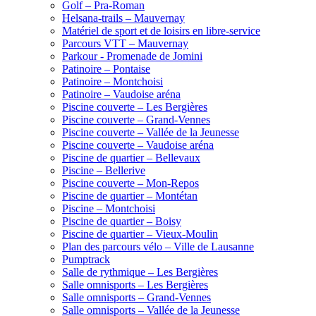
Golf – Pra-Roman
Helsana-trails – Mauvernay
Matériel de sport et de loisirs en libre-service
Parcours VTT – Mauvernay
Parkour - Promenade de Jomini
Patinoire – Pontaise
Patinoire – Montchoisi
Patinoire – Vaudoise aréna
Piscine couverte – Les Bergières
Piscine couverte – Grand-Vennes
Piscine couverte – Vallée de la Jeunesse
Piscine couverte – Vaudoise aréna
Piscine de quartier – Bellevaux
Piscine – Bellerive
Piscine couverte – Mon-Repos
Piscine de quartier – Montétan
Piscine – Montchoisi
Piscine de quartier – Boisy
Piscine de quartier – Vieux-Moulin
Plan des parcours vélo – Ville de Lausanne
Pumptrack
Salle de rythmique – Les Bergières
Salle omnisports – Les Bergières
Salle omnisports – Grand-Vennes
Salle omnisports – Vallée de la Jeunesse