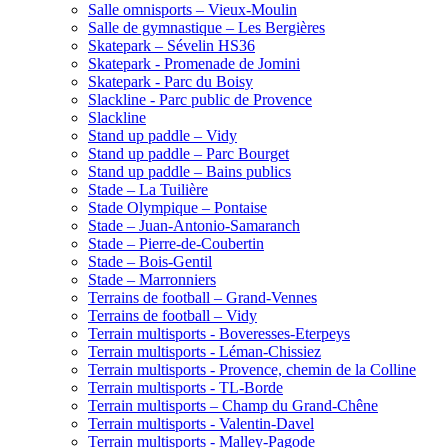
Salle omnisports – Vieux-Moulin
Salle de gymnastique – Les Bergières
Skatepark – Sévelin HS36
Skatepark - Promenade de Jomini
Skatepark - Parc du Boisy
Slackline - Parc public de Provence
Slackline
Stand up paddle – Vidy
Stand up paddle – Parc Bourget
Stand up paddle – Bains publics
Stade – La Tuilière
Stade Olympique – Pontaise
Stade – Juan-Antonio-Samaranch
Stade – Pierre-de-Coubertin
Stade – Bois-Gentil
Stade – Marronniers
Terrains de football – Grand-Vennes
Terrains de football – Vidy
Terrain multisports - Boveresses-Eterpeys
Terrain multisports - Léman-Chissiez
Terrain multisports - Provence, chemin de la Colline
Terrain multisports - TL-Borde
Terrain multisports – Champ du Grand-Chêne
Terrain multisports - Valentin-Davel
Terrain multisports - Malley-Pagode