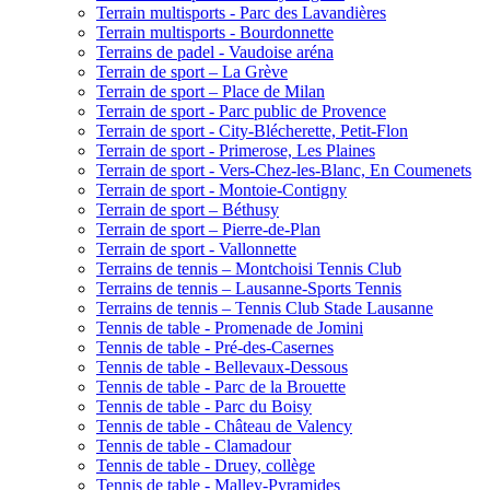
Terrain multisports - Parc des Lavandières
Terrain multisports - Bourdonnette
Terrains de padel - Vaudoise aréna
Terrain de sport – La Grève
Terrain de sport – Place de Milan
Terrain de sport - Parc public de Provence
Terrain de sport - City-Blécherette, Petit-Flon
Terrain de sport - Primerose, Les Plaines
Terrain de sport - Vers-Chez-les-Blanc, En Coumenets
Terrain de sport - Montoie-Contigny
Terrain de sport – Béthusy
Terrain de sport – Pierre-de-Plan
Terrain de sport - Vallonnette
Terrains de tennis – Montchoisi Tennis Club
Terrains de tennis – Lausanne-Sports Tennis
Terrains de tennis – Tennis Club Stade Lausanne
Tennis de table - Promenade de Jomini
Tennis de table - Pré-des-Casernes
Tennis de table - Bellevaux-Dessous
Tennis de table - Parc de la Brouette
Tennis de table - Parc du Boisy
Tennis de table - Château de Valency
Tennis de table - Clamadour
Tennis de table - Druey, collège
Tennis de table - Malley-Pyramides