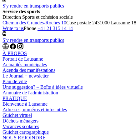
S'y rendre en transports publics
Service des sports
Direction Sports et cohésion sociale
Chemin des Grandes-Roches 10
Case postale 243
1000 Lausanne 18
Write to us
Phone
+41 21 315 14 14
S'y rendre en transports publics
À PROPOS
Portrait de Lausanne
Actualités municipales
Agenda des manifestations
Le Journal + newsletter
Plan de ville
Une suggestion? – Boîte à idées virtuelle
Annuaire de l'administration
PRATIQUE
Bienvenue à Lausanne
Adresses, numéros et infos utiles
Guichet virtuel
Déchets ménagers
Vacances scolaires
Guichet cartographique
NOUS REJOINDRE