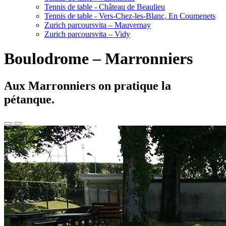
Tennis de table - Château de Beaulieu
Tennis de table - Vers-Chez-les-Blanc, En Coumenets
Zurich parcoursvita – Mauvernay
Zurich parcoursvita – Vidy
Boulodrome – Marronniers
Aux Marronniers on pratique la
pétanque.