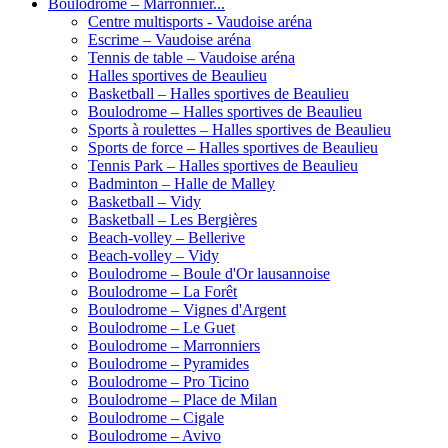
Boulodrome – Marronnier...
Centre multisports - Vaudoise aréna
Escrime – Vaudoise aréna
Tennis de table – Vaudoise aréna
Halles sportives de Beaulieu
Basketball – Halles sportives de Beaulieu
Boulodrome – Halles sportives de Beaulieu
Sports à roulettes – Halles sportives de Beaulieu
Sports de force – Halles sportives de Beaulieu
Tennis Park – Halles sportives de Beaulieu
Badminton – Halle de Malley
Basketball – Vidy
Basketball – Les Bergières
Beach-volley – Bellerive
Beach-volley – Vidy
Boulodrome – Boule d'Or lausannoise
Boulodrome – La Forêt
Boulodrome – Vignes d'Argent
Boulodrome – Le Guet
Boulodrome – Marronniers
Boulodrome – Pyramides
Boulodrome – Pro Ticino
Boulodrome – Place de Milan
Boulodrome – Cigale
Boulodrome – Avivo