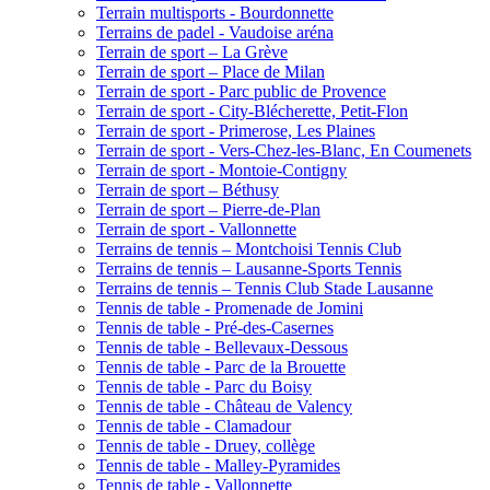
Terrain multisports - Bourdonnette
Terrains de padel - Vaudoise aréna
Terrain de sport – La Grève
Terrain de sport – Place de Milan
Terrain de sport - Parc public de Provence
Terrain de sport - City-Blécherette, Petit-Flon
Terrain de sport - Primerose, Les Plaines
Terrain de sport - Vers-Chez-les-Blanc, En Coumenets
Terrain de sport - Montoie-Contigny
Terrain de sport – Béthusy
Terrain de sport – Pierre-de-Plan
Terrain de sport - Vallonnette
Terrains de tennis – Montchoisi Tennis Club
Terrains de tennis – Lausanne-Sports Tennis
Terrains de tennis – Tennis Club Stade Lausanne
Tennis de table - Promenade de Jomini
Tennis de table - Pré-des-Casernes
Tennis de table - Bellevaux-Dessous
Tennis de table - Parc de la Brouette
Tennis de table - Parc du Boisy
Tennis de table - Château de Valency
Tennis de table - Clamadour
Tennis de table - Druey, collège
Tennis de table - Malley-Pyramides
Tennis de table - Vallonnette