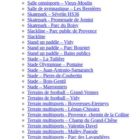
Salle omnisports – Vieux-Moulin
Salle de gymnastique – Les Bergières
Skatepark – Sévelin HS36
Skatepark - Promenade de Jomini
Skatepark - Parc du Boisy
Slackline - Parc public de Provence
Slackline
Stand up paddle – Vidy
Stand up paddle – Parc Bourget
Stand up paddle – Bains publics
Stade – La Tuilière
Stade Olympique – Pontaise
Stade – Juan-Antonio-Samaranch
Stade – Pierre-de-Coubertin
Stade – Bois-Gentil
Stade – Marronniers
Terrains de football – Grand-Vennes
Terrains de football – Vidy
Terrain multisports - Boveresses-Eterpeys
Terrain multisports - Léman-Chissiez
Terrain multisports - Provence, chemin de la Colline
Terrain multisports – Champ du Grand-Chêne
Terrain multisports - Valentin-Davel
Terrain multisports - Malley-Pagode
Terrain multisports - Parc des Lavandières