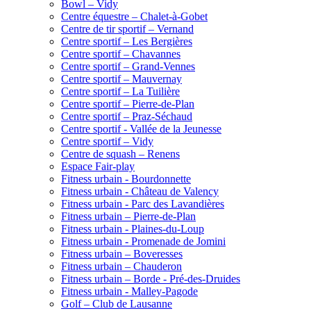
Bowl – Vidy
Centre équestre – Chalet-à-Gobet
Centre de tir sportif – Vernand
Centre sportif – Les Bergières
Centre sportif – Chavannes
Centre sportif – Grand-Vennes
Centre sportif – Mauvernay
Centre sportif – La Tuilière
Centre sportif – Pierre-de-Plan
Centre sportif – Praz-Séchaud
Centre sportif - Vallée de la Jeunesse
Centre sportif – Vidy
Centre de squash – Renens
Espace Fair-play
Fitness urbain - Bourdonnette
Fitness urbain - Château de Valency
Fitness urbain - Parc des Lavandières
Fitness urbain – Pierre-de-Plan
Fitness urbain - Plaines-du-Loup
Fitness urbain - Promenade de Jomini
Fitness urbain – Boveresses
Fitness urbain – Chauderon
Fitness urbain – Borde - Pré-des-Druides
Fitness urbain - Malley-Pagode
Golf – Club de Lausanne