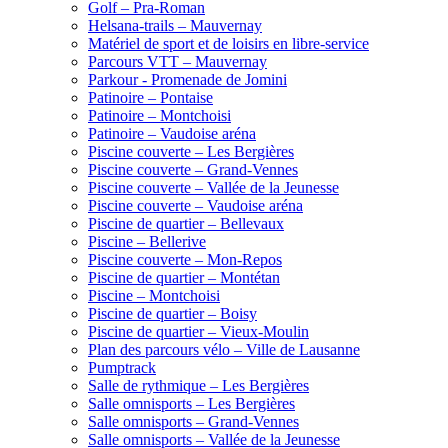
Golf – Pra-Roman
Helsana-trails – Mauvernay
Matériel de sport et de loisirs en libre-service
Parcours VTT – Mauvernay
Parkour - Promenade de Jomini
Patinoire – Pontaise
Patinoire – Montchoisi
Patinoire – Vaudoise aréna
Piscine couverte – Les Bergières
Piscine couverte – Grand-Vennes
Piscine couverte – Vallée de la Jeunesse
Piscine couverte – Vaudoise aréna
Piscine de quartier – Bellevaux
Piscine – Bellerive
Piscine couverte – Mon-Repos
Piscine de quartier – Montétan
Piscine – Montchoisi
Piscine de quartier – Boisy
Piscine de quartier – Vieux-Moulin
Plan des parcours vélo – Ville de Lausanne
Pumptrack
Salle de rythmique – Les Bergières
Salle omnisports – Les Bergières
Salle omnisports – Grand-Vennes
Salle omnisports – Vallée de la Jeunesse