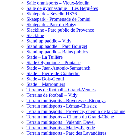
Salle omnisports – Vieux-Moulin
Salle de gymnastique – Les Bergières
Skatepark – Sévelin HS36
Skatepark - Promenade de Jomini
Skatepark - Parc du Boisy
Slackline - Parc public de Provence
Slackline
Stand up paddle – Vidy
Stand up paddle – Parc Bourget
Stand up paddle – Bains publics
Stade – La Tuilière
Stade Olympique – Pontaise
Stade – Juan-Antonio-Samaranch
Stade – Pierre-de-Coubertin
Stade – Bois-Gentil
Stade – Marronniers
Terrains de football – Grand-Vennes
Terrains de football – Vidy
Terrain multisports - Boveresses-Eterpeys
Terrain multisports - Léman-Chissiez
Terrain multisports - Provence, chemin de la Colline
Terrain multisports – Champ du Grand-Chêne
Terrain multisports - Valentin-Davel
Terrain multisports - Malley-Pagode
Terrain multisports - Parc des Lavandières