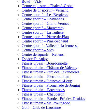
Bowl – Vidy
Centre équestre – Chalet-à-Gobet
Centre de tir sportif – Vernand
Centre sportif – Les Bergières
Centre sportif – Chavannes
Centre sportif – Grand-Vennes
Centre sportif – Mauvernay
Centre sportif – La Tuilière
Centre sportif – Pierre-de-Plan
Centre sportif – Praz-Séchaud
Centre sportif - Vallée de la Jeunesse
Centre sportif – Vidy
Centre de squash – Renens
Espace Fair-play
Fitness urbain - Bourdonnette
Fitness urbain - Château de Valency
Fitness urbain - Parc des Lavandières
Fitness urbain – Pierre-de-Plan
Fitness urbain - Plaines-du-Loup
Fitness urbain - Promenade de Jomini
Fitness urbain – Boveresses
Fitness urbain – Chauderon
Fitness urbain – Borde - Pré-des-Druides
Fitness urbain - Malley-Pagode
Golf – Club de Lausanne