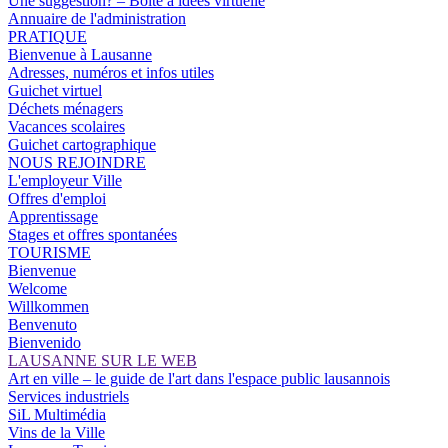
Une suggestion? – Boîte à idées virtuelle
Annuaire de l'administration
PRATIQUE
Bienvenue à Lausanne
Adresses, numéros et infos utiles
Guichet virtuel
Déchets ménagers
Vacances scolaires
Guichet cartographique
NOUS REJOINDRE
L'employeur Ville
Offres d'emploi
Apprentissage
Stages et offres spontanées
TOURISME
Bienvenue
Welcome
Willkommen
Benvenuto
Bienvenido
LAUSANNE SUR LE WEB
Art en ville – le guide de l'art dans l'espace public lausannois
Services industriels
SiL Multimédia
Vins de la Ville