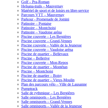
Golf – Pra-Roman
Helsana-trails – Mauvernay
Matériel de sport et de loisirs en libre-service
Parcours VTT – Mauvernay
Parkour - Promenade de Jomini
Patinoire – Pontaise
Patinoire – Montchoisi
Patinoire – Vaudoise aréna
Piscine couverte – Les Bergières
Piscine couverte – Grand-Vennes
Piscine couverte – Vallée de la Jeunesse
Piscine couverte – Vaudoise aréna
Piscine de quartier – Bellevaux
Piscine – Bellerive
Piscine couverte – Mon-Repos
Piscine de quartier – Montétan
Piscine – Montchoisi
Piscine de quartier – Boisy
Piscine de quartier – Vieux-Moulin
Plan des parcours vélo – Ville de Lausanne
Pumptrack
Salle de rythmique – Les Bergières
Salle omnisports – Les Bergières
Salle omnisports – Grand-Vennes
Salle omnisports – Vallée de la Jeunesse