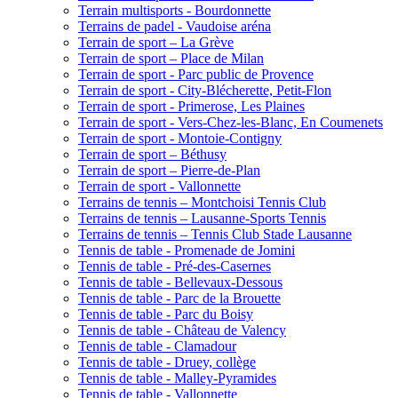
Terrain multisports - Bourdonnette
Terrains de padel - Vaudoise aréna
Terrain de sport – La Grève
Terrain de sport – Place de Milan
Terrain de sport - Parc public de Provence
Terrain de sport - City-Blécherette, Petit-Flon
Terrain de sport - Primerose, Les Plaines
Terrain de sport - Vers-Chez-les-Blanc, En Coumenets
Terrain de sport - Montoie-Contigny
Terrain de sport – Béthusy
Terrain de sport – Pierre-de-Plan
Terrain de sport - Vallonnette
Terrains de tennis – Montchoisi Tennis Club
Terrains de tennis – Lausanne-Sports Tennis
Terrains de tennis – Tennis Club Stade Lausanne
Tennis de table - Promenade de Jomini
Tennis de table - Pré-des-Casernes
Tennis de table - Bellevaux-Dessous
Tennis de table - Parc de la Brouette
Tennis de table - Parc du Boisy
Tennis de table - Château de Valency
Tennis de table - Clamadour
Tennis de table - Druey, collège
Tennis de table - Malley-Pyramides
Tennis de table - Vallonnette