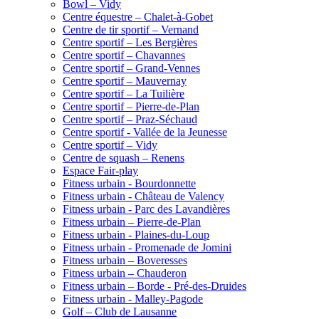
Bowl – Vidy
Centre équestre – Chalet-à-Gobet
Centre de tir sportif – Vernand
Centre sportif – Les Bergières
Centre sportif – Chavannes
Centre sportif – Grand-Vennes
Centre sportif – Mauvernay
Centre sportif – La Tuilière
Centre sportif – Pierre-de-Plan
Centre sportif – Praz-Séchaud
Centre sportif - Vallée de la Jeunesse
Centre sportif – Vidy
Centre de squash – Renens
Espace Fair-play
Fitness urbain - Bourdonnette
Fitness urbain - Château de Valency
Fitness urbain - Parc des Lavandières
Fitness urbain – Pierre-de-Plan
Fitness urbain - Plaines-du-Loup
Fitness urbain - Promenade de Jomini
Fitness urbain – Boveresses
Fitness urbain – Chauderon
Fitness urbain – Borde - Pré-des-Druides
Fitness urbain - Malley-Pagode
Golf – Club de Lausanne