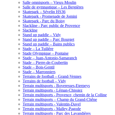
Salle omnisports – Vieux-Moulin
Salle de gymnastique – Les Bergières
Skatepark – Sévelin HS36
Skatepark - Promenade de Jomini
Skatepark - Parc du Boisy
Slackline - Parc public de Provence
Slackline
Stand up paddle – Vidy
Stand up paddle – Parc Bourget
Stand up paddle – Bains publics
Stade – La Tuilière
Stade Olympique – Pontaise
Stade – Juan-Antonio-Samaranch
Stade – Pierre-de-Coubertin
Stade – Bois-Gentil
Stade – Marronniers
Terrains de football – Grand-Vennes
Terrains de football – Vidy
Terrain multisports - Boveresses-Eterpeys
Terrain multisports - Léman-Chissiez
Terrain multisports - Provence, chemin de la Colline
Terrain multisports – Champ du Grand-Chêne
Terrain multisports - Valentin-Davel
Terrain multisports - Malley-Pagode
Terrain multisports - Parc des Lavandières