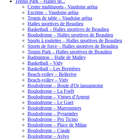
Tennis Park – Halles sp...
Centre multisports - Vaudoise aréna
Escrime – Vaudoise aréna
Tennis de table – Vaudoise aréna
Halles sportives de Beaulieu
Basketball – Halles sportives de Beaulieu
Boulodrome – Halles sportives de Beaulieu
Sports à roulettes – Halles sportives de Beaulieu
Sports de force – Halles sportives de Beaulieu
Tennis Park – Halles sportives de Beaulieu
Badminton – Halle de Malley
Basketball – Vidy
Basketball – Les Bergières
Beach-volley – Bellerive
Beach-volley – Vidy
Boulodrome – Boule d'Or lausannoise
Boulodrome – La Forêt
Boulodrome – Vignes d'Argent
Boulodrome – Le Guet
Boulodrome – Marronniers
Boulodrome – Pyramides
Boulodrome – Pro Ticino
Boulodrome – Place de Milan
Boulodrome – Cigale
Boulodrome – Avivo