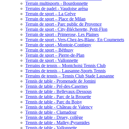
Terrain multisports - Bourdonnette
Terrains de padel - Vaudoise aréna
Terrain de sport – La Grève
Terrain de sport – Place de Milan
Terrain de sport - Parc public de Provence
Terrain de sport - City-Blécherette, Petit-Flon
Terrain de sport - Primerose, Les Plaines
Terrain de sport - Vers-Chez-les-Blanc, En Coumenets
Terrain de sport - Montoie-Contigny
Terrain de sport – Béthusy
Terrain de sport – Pierre-de-Plan
Terrain de sport - Vallonnette
Terrains de tennis – Montchoisi Tennis Club
Terrains de tennis – Lausanne-Sports Tennis
Terrains de tennis – Tennis Club Stade Lausanne
Tennis de table - Promenade de Jomini
Tennis de table - Pré-des-Casernes
Tennis de table - Bellevaux-Dessous
Tennis de table - Parc de la Brouette
Tennis de table - Parc du Boisy
Tennis de table - Château de Valency
Tennis de table - Clamadour
Tennis de table - Druey, collège
Tennis de table - Malley-Pyramides
Tennis de table - Vallonnette