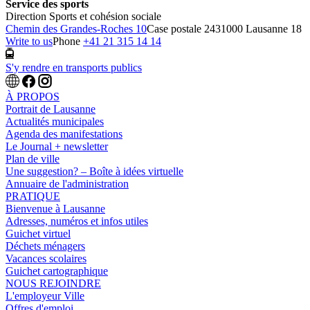
Service des sports
Direction Sports et cohésion sociale
Chemin des Grandes-Roches 10
Case postale 243
1000 Lausanne 18
Write to us
Phone
+41 21 315 14 14
S'y rendre en transports publics
À PROPOS
Portrait de Lausanne
Actualités municipales
Agenda des manifestations
Le Journal + newsletter
Plan de ville
Une suggestion? – Boîte à idées virtuelle
Annuaire de l'administration
PRATIQUE
Bienvenue à Lausanne
Adresses, numéros et infos utiles
Guichet virtuel
Déchets ménagers
Vacances scolaires
Guichet cartographique
NOUS REJOINDRE
L'employeur Ville
Offres d'emploi