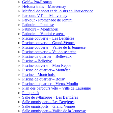
Golf – Pra-Roman
Helsana-trails – Mauvernay
Matériel de sport et de loisirs en libre-service
Parcours VTT – Mauvernay
Parkour - Promenade de Jomini
Patinoire – Pontaise
Patinoire – Montchoisi
Patinoire – Vaudoise aréna
Piscine couverte – Les Bergières
Piscine couverte – Grand-Vennes
Piscine couverte – Vallée de la Jeunesse
Piscine couverte – Vaudoise aréna
Piscine de quartier – Bellevaux
Piscine – Bellerive
Piscine couverte – Mon-Repos
Piscine de quartier – Montétan
Piscine – Montchoisi
Piscine de quartier – Boisy
Piscine de quartier – Vieux-Moulin
Plan des parcours vélo – Ville de Lausanne
Pumptrack
Salle de rythmique – Les Bergières
Salle omnisports – Les Bergières
Salle omnisports – Grand-Vennes
Salle omnisports – Vallée de la Jeunesse