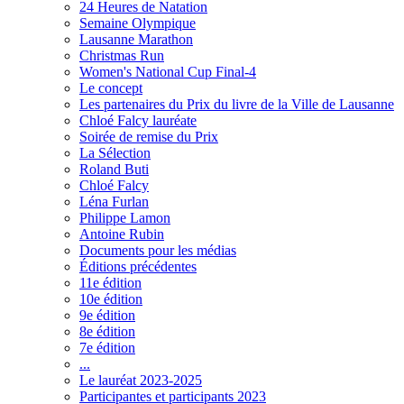
24 Heures de Natation
Semaine Olympique
Lausanne Marathon
Christmas Run
Women's National Cup Final-4
Le concept
Les partenaires du Prix du livre de la Ville de Lausanne
Chloé Falcy lauréate
Soirée de remise du Prix
La Sélection
Roland Buti
Chloé Falcy
Léna Furlan
Philippe Lamon
Antoine Rubin
Documents pour les médias
Éditions précédentes
11e édition
10e édition
9e édition
8e édition
7e édition
...
Le lauréat 2023-2025
Participantes et participants 2023