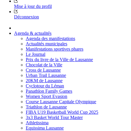
Mise à jour du profil
Déconnexion
Agenda & actualités
Agenda des manifestations
Actualités municipales
Manifestations sportives phares
Le Journal
Prix du livre de la Ville de Lausanne
Chocolat de la Ville
Cross de Lausanne
Urban Trail Lausanne
20KM de Lausanne
Cyclotour du Léman
Panathlon Family Games
Women Sport Evasion
Course Lausanne Capitale Olympique
Triathlon de Lausanne
FIBA U19 Basketball World Cup 2025
3x3 Basket World Tour Master
Athletissima
Equissima Lausanne