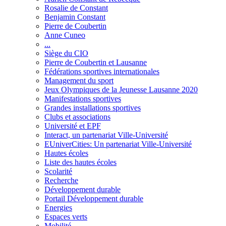
Rosalie de Constant
Benjamin Constant
Pierre de Coubertin
Anne Cuneo
...
Siège du CIO
Pierre de Coubertin et Lausanne
Fédérations sportives internationales
Management du sport
Jeux Olympiques de la Jeunesse Lausanne 2020
Manifestations sportives
Grandes installations sportives
Clubs et associations
Université et EPF
Interact, un partenariat Ville-Université
EUniverCities: Un partenariat Ville-Université
Hautes écoles
Liste des hautes écoles
Scolarité
Recherche
Développement durable
Portail Développement durable
Energies
Espaces verts
Mobilité