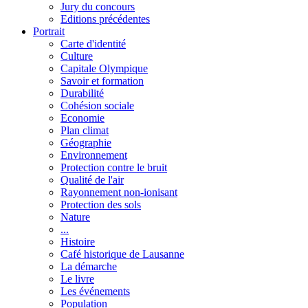
Jury du concours
Editions précédentes
Portrait
Carte d'identité
Culture
Capitale Olympique
Savoir et formation
Durabilité
Cohésion sociale
Economie
Plan climat
Géographie
Environnement
Protection contre le bruit
Qualité de l'air
Rayonnement non-ionisant
Protection des sols
Nature
...
Histoire
Café historique de Lausanne
La démarche
Le livre
Les événements
Population