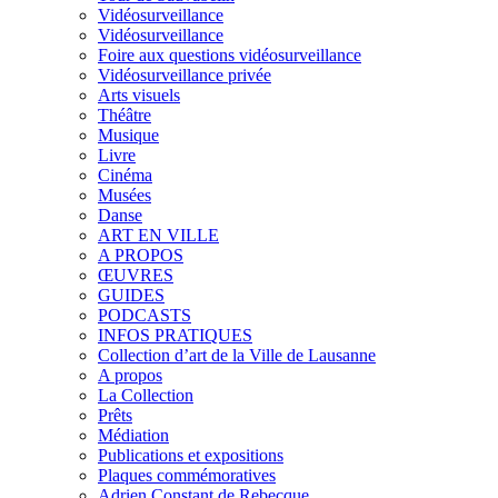
Vidéosurveillance
Vidéosurveillance
Foire aux questions vidéosurveillance
Vidéosurveillance privée
Arts visuels
Théâtre
Musique
Livre
Cinéma
Musées
Danse
ART EN VILLE
A PROPOS
ŒUVRES
GUIDES
PODCASTS
INFOS PRATIQUES
Collection d’art de la Ville de Lausanne
A propos
La Collection
Prêts
Médiation
Publications et expositions
Plaques commémoratives
Adrien Constant de Rebecque