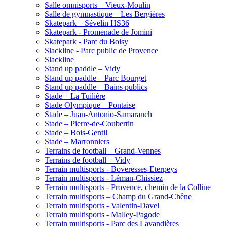
Salle omnisports – Vieux-Moulin
Salle de gymnastique – Les Bergières
Skatepark – Sévelin HS36
Skatepark - Promenade de Jomini
Skatepark - Parc du Boisy
Slackline - Parc public de Provence
Slackline
Stand up paddle – Vidy
Stand up paddle – Parc Bourget
Stand up paddle – Bains publics
Stade – La Tuilière
Stade Olympique – Pontaise
Stade – Juan-Antonio-Samaranch
Stade – Pierre-de-Coubertin
Stade – Bois-Gentil
Stade – Marronniers
Terrains de football – Grand-Vennes
Terrains de football – Vidy
Terrain multisports - Boveresses-Eterpeys
Terrain multisports - Léman-Chissiez
Terrain multisports - Provence, chemin de la Colline
Terrain multisports – Champ du Grand-Chêne
Terrain multisports - Valentin-Davel
Terrain multisports - Malley-Pagode
Terrain multisports - Parc des Lavandières