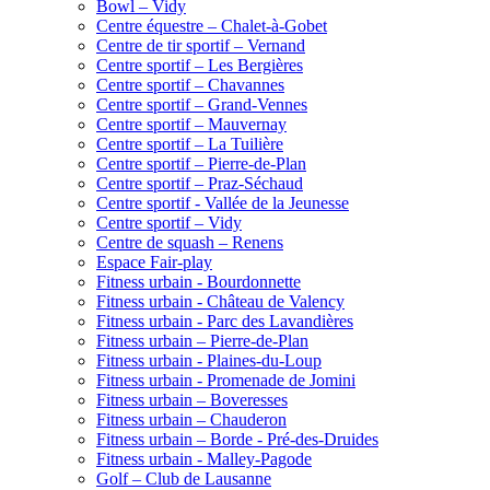
Bowl – Vidy
Centre équestre – Chalet-à-Gobet
Centre de tir sportif – Vernand
Centre sportif – Les Bergières
Centre sportif – Chavannes
Centre sportif – Grand-Vennes
Centre sportif – Mauvernay
Centre sportif – La Tuilière
Centre sportif – Pierre-de-Plan
Centre sportif – Praz-Séchaud
Centre sportif - Vallée de la Jeunesse
Centre sportif – Vidy
Centre de squash – Renens
Espace Fair-play
Fitness urbain - Bourdonnette
Fitness urbain - Château de Valency
Fitness urbain - Parc des Lavandières
Fitness urbain – Pierre-de-Plan
Fitness urbain - Plaines-du-Loup
Fitness urbain - Promenade de Jomini
Fitness urbain – Boveresses
Fitness urbain – Chauderon
Fitness urbain – Borde - Pré-des-Druides
Fitness urbain - Malley-Pagode
Golf – Club de Lausanne