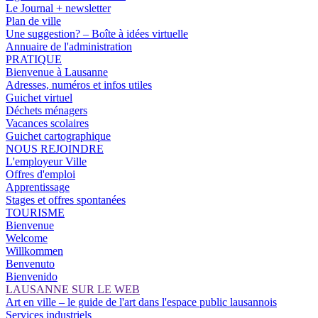
Le Journal + newsletter
Plan de ville
Une suggestion? – Boîte à idées virtuelle
Annuaire de l'administration
PRATIQUE
Bienvenue à Lausanne
Adresses, numéros et infos utiles
Guichet virtuel
Déchets ménagers
Vacances scolaires
Guichet cartographique
NOUS REJOINDRE
L'employeur Ville
Offres d'emploi
Apprentissage
Stages et offres spontanées
TOURISME
Bienvenue
Welcome
Willkommen
Benvenuto
Bienvenido
LAUSANNE SUR LE WEB
Art en ville – le guide de l'art dans l'espace public lausannois
Services industriels