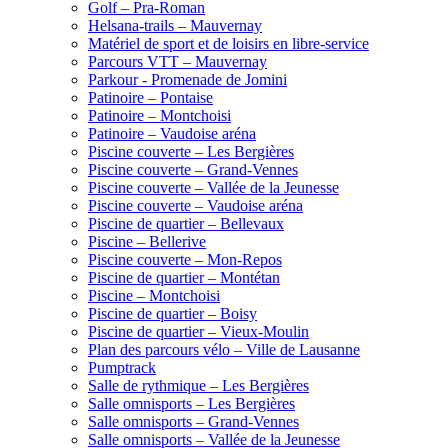
Golf – Pra-Roman
Helsana-trails – Mauvernay
Matériel de sport et de loisirs en libre-service
Parcours VTT – Mauvernay
Parkour - Promenade de Jomini
Patinoire – Pontaise
Patinoire – Montchoisi
Patinoire – Vaudoise aréna
Piscine couverte – Les Bergières
Piscine couverte – Grand-Vennes
Piscine couverte – Vallée de la Jeunesse
Piscine couverte – Vaudoise aréna
Piscine de quartier – Bellevaux
Piscine – Bellerive
Piscine couverte – Mon-Repos
Piscine de quartier – Montétan
Piscine – Montchoisi
Piscine de quartier – Boisy
Piscine de quartier – Vieux-Moulin
Plan des parcours vélo – Ville de Lausanne
Pumptrack
Salle de rythmique – Les Bergières
Salle omnisports – Les Bergières
Salle omnisports – Grand-Vennes
Salle omnisports – Vallée de la Jeunesse