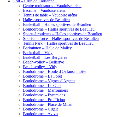
Golf – Club de Lausanne...
Centre multisports - Vaudoise aréna
Escrime – Vaudoise aréna
Tennis de table – Vaudoise aréna
Halles sportives de Beaulieu
Basketball – Halles sportives de Beaulieu
Boulodrome – Halles sportives de Beaulieu
Sports à roulettes – Halles sportives de Beaulieu
Sports de force – Halles sportives de Beaulieu
Tennis Park – Halles sportives de Beaulieu
Badminton – Halle de Malley
Basketball – Vidy
Basketball – Les Bergières
Beach-volley – Bellerive
Beach-volley – Vidy
Boulodrome – Boule d'Or lausannoise
Boulodrome – La Forêt
Boulodrome – Vignes d'Argent
Boulodrome – Le Guet
Boulodrome – Marronniers
Boulodrome – Pyramides
Boulodrome – Pro Ticino
Boulodrome – Place de Milan
Boulodrome – Cigale
Boulodrome – Avivo