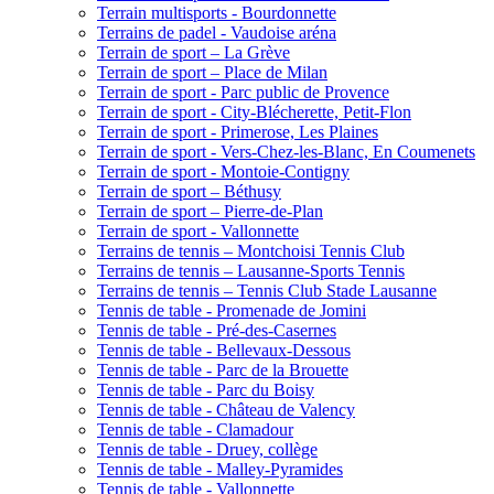
Terrain multisports - Bourdonnette
Terrains de padel - Vaudoise aréna
Terrain de sport – La Grève
Terrain de sport – Place de Milan
Terrain de sport - Parc public de Provence
Terrain de sport - City-Blécherette, Petit-Flon
Terrain de sport - Primerose, Les Plaines
Terrain de sport - Vers-Chez-les-Blanc, En Coumenets
Terrain de sport - Montoie-Contigny
Terrain de sport – Béthusy
Terrain de sport – Pierre-de-Plan
Terrain de sport - Vallonnette
Terrains de tennis – Montchoisi Tennis Club
Terrains de tennis – Lausanne-Sports Tennis
Terrains de tennis – Tennis Club Stade Lausanne
Tennis de table - Promenade de Jomini
Tennis de table - Pré-des-Casernes
Tennis de table - Bellevaux-Dessous
Tennis de table - Parc de la Brouette
Tennis de table - Parc du Boisy
Tennis de table - Château de Valency
Tennis de table - Clamadour
Tennis de table - Druey, collège
Tennis de table - Malley-Pyramides
Tennis de table - Vallonnette