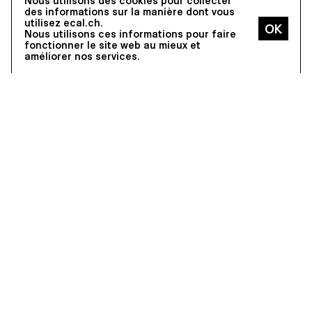
Nous utilisons des cookies pour collecter
des informations sur la manière dont vous
utilisez ecal.ch.
Nous utilisons ces informations pour faire
fonctionner le site web au mieux et
améliorer nos services.
PROJECTION
L'ECAL AU LOCARNO FILM
FESTIVAL,
05–15.08.2026,
LOCARNO
Lors de la 79e édition du Locarno Film Festival, de nombreuses
contributions de diplômé·e·s et intervenant·e·s de l’ECAL seront
projetées.