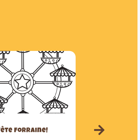
Fête forraine!
Vacan