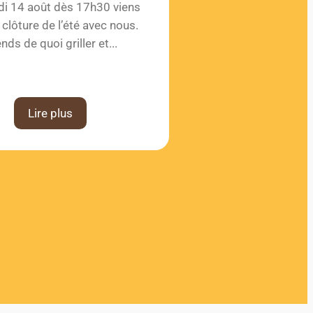
i 14 août dès 17h30 viens
Du 29 ju
a clôture de l’été avec nous.
Du lundi au v
nds de quoi griller et...
1
Lire plus
Li