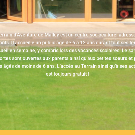
errain d’Aventure de Malley est un centre socioculturel adress
ants. Il accueille un public âgé de 6 à 12 ans durant tout ses t
cueil en semaine, y compris lors des vacances scolaires. Le sa
ortes sont ouvertes aux parents ainsi qu’aux petites soeurs et 
s âgés de moins de 6 ans. L’accès au Terrain ainsi qu’à ses act
est toujours gratuit !