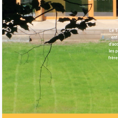
Le T
enf
d’ac
les p
frère