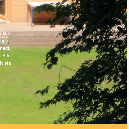
é aux
emps
medi,
petits
ivités