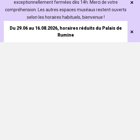
exceptionnellement fermées dès 14h. Merci de votre
compréhension. Les autres espaces muséaux restent ouverts
selon les horaires habituels, bienvenue !
Du 29.06 au 16.08.2026, horaires réduits du Palais de
Rumine
Visiter
Expositions
Découvrir
Nos activités
Exposition "Destination archéologie"
Collections
Pour les écoles
Contribuer
Du 21 novembre 2025 au 7 février 2027
Nos trésors
Pour les familles
Devenir ami
Bibliothèques
Étudier
Événements réguliers
Sociétés savantes
Palais de Rumine
Exposition temporaire
La Recherche au Naturéum
Le Naturéum
Portraits de scientifiques
En bref
Projets de recherche
Infos pratiques
Missions
Horaires
Équipe
Accès
Offres d'emploi