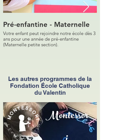
Pré-enfantine - Maternelle
Primaire
Votre enfant peut rejoindre notre école dès 3
De l'enfantine à la 6
ans pour une année de pré-enfantine
Primaire accueille le
(Maternelle petite section).
ambiance motivante
privilégié.
Les autres programmes de la
Fondation École Catholique
du Valentin
Montessor
i