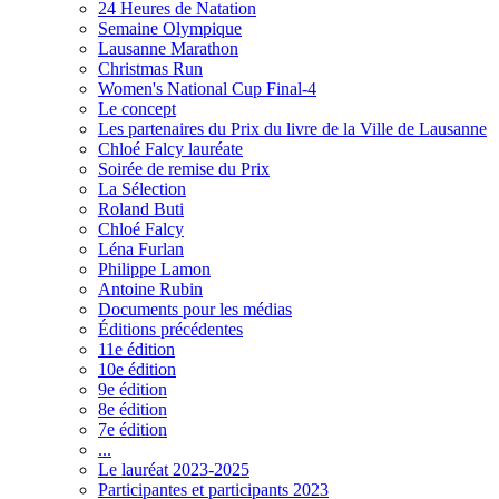
24 Heures de Natation
Semaine Olympique
Lausanne Marathon
Christmas Run
Women's National Cup Final-4
Le concept
Les partenaires du Prix du livre de la Ville de Lausanne
Chloé Falcy lauréate
Soirée de remise du Prix
La Sélection
Roland Buti
Chloé Falcy
Léna Furlan
Philippe Lamon
Antoine Rubin
Documents pour les médias
Éditions précédentes
11e édition
10e édition
9e édition
8e édition
7e édition
...
Le lauréat 2023-2025
Participantes et participants 2023