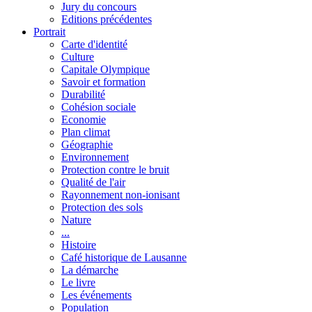
Jury du concours
Editions précédentes
Portrait
Carte d'identité
Culture
Capitale Olympique
Savoir et formation
Durabilité
Cohésion sociale
Economie
Plan climat
Géographie
Environnement
Protection contre le bruit
Qualité de l'air
Rayonnement non-ionisant
Protection des sols
Nature
...
Histoire
Café historique de Lausanne
La démarche
Le livre
Les événements
Population