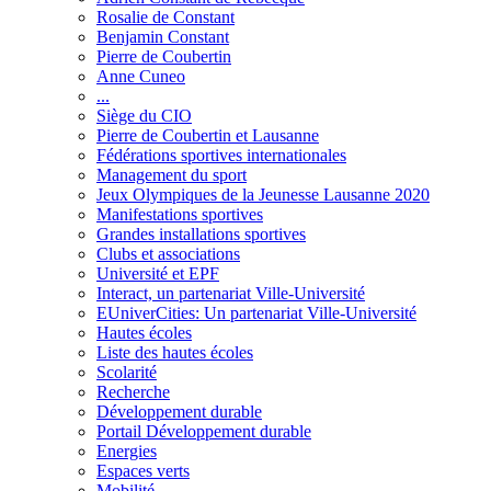
Rosalie de Constant
Benjamin Constant
Pierre de Coubertin
Anne Cuneo
...
Siège du CIO
Pierre de Coubertin et Lausanne
Fédérations sportives internationales
Management du sport
Jeux Olympiques de la Jeunesse Lausanne 2020
Manifestations sportives
Grandes installations sportives
Clubs et associations
Université et EPF
Interact, un partenariat Ville-Université
EUniverCities: Un partenariat Ville-Université
Hautes écoles
Liste des hautes écoles
Scolarité
Recherche
Développement durable
Portail Développement durable
Energies
Espaces verts
Mobilité