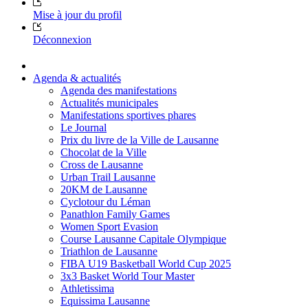
Mise à jour du profil
Déconnexion
Agenda & actualités
Agenda des manifestations
Actualités municipales
Manifestations sportives phares
Le Journal
Prix du livre de la Ville de Lausanne
Chocolat de la Ville
Cross de Lausanne
Urban Trail Lausanne
20KM de Lausanne
Cyclotour du Léman
Panathlon Family Games
Women Sport Evasion
Course Lausanne Capitale Olympique
Triathlon de Lausanne
FIBA U19 Basketball World Cup 2025
3x3 Basket World Tour Master
Athletissima
Equissima Lausanne