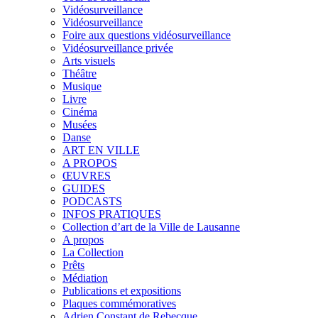
Vidéosurveillance
Vidéosurveillance
Foire aux questions vidéosurveillance
Vidéosurveillance privée
Arts visuels
Théâtre
Musique
Livre
Cinéma
Musées
Danse
ART EN VILLE
A PROPOS
ŒUVRES
GUIDES
PODCASTS
INFOS PRATIQUES
Collection d’art de la Ville de Lausanne
A propos
La Collection
Prêts
Médiation
Publications et expositions
Plaques commémoratives
Adrien Constant de Rebecque