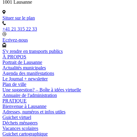
1001 Lausanne
Situer sur le plan
+41 21 315 22 33
Ecrivez-nous
S'y rendre en transports publics
À PROPOS
Portrait de Lausanne
Actualités municipales
Agenda des manifestations
Le Journal + newsletter
Plan de ville
Une suggestion? – Boîte à idées virtuelle
Annuaire de l'administration
PRATIQUE
Bienvenue à Lausanne
Adresses, numéros et infos utiles
Guichet virtuel
Déchets ménagers
Vacances scolaires
Guichet cartographique