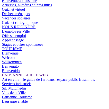
Bienvenue à Lausanne
Adresses, numéros et infos utiles
Guichet virtuel
Déchets ménagers
Vacances scolaires
Guichet cartographique
NOUS REJOINDRE
L'employeur Ville
Offres d'emploi
Apprentissage
Stages et offres spontanées
TOURISME
Bienvenue
Welcome
Willkommen
Benvenuto
Bienvenido
LAUSANNE SUR LE WEB
Art en ville – le guide de l'art dans l'espace public lausannois
Services industriels
SiL Multimédia
Vins de la Ville
Lausanne Tourisme
Lausanne à table