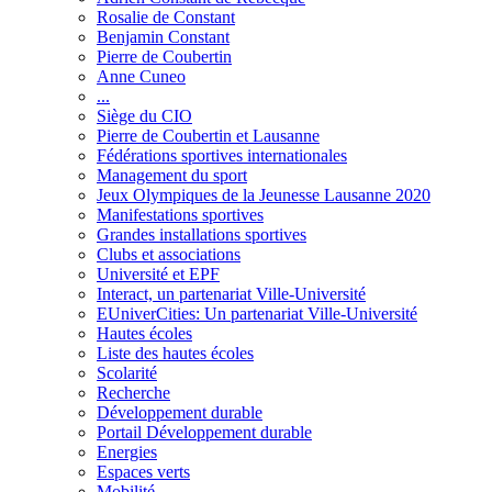
Rosalie de Constant
Benjamin Constant
Pierre de Coubertin
Anne Cuneo
...
Siège du CIO
Pierre de Coubertin et Lausanne
Fédérations sportives internationales
Management du sport
Jeux Olympiques de la Jeunesse Lausanne 2020
Manifestations sportives
Grandes installations sportives
Clubs et associations
Université et EPF
Interact, un partenariat Ville-Université
EUniverCities: Un partenariat Ville-Université
Hautes écoles
Liste des hautes écoles
Scolarité
Recherche
Développement durable
Portail Développement durable
Energies
Espaces verts
Mobilité