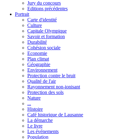
Jury du concours
Editions précédentes
Portrait
Carte d'identité
Culture
Capitale Olympique
Savoir et formation
Durabilité
Cohésion sociale
Economie
Plan climat
Géographie
Environnement
Protection contre le bruit
Qualité de l'air
Rayonnement non-ionisant
Protection des sols
Nature
...
Histoire
Café historique de Lausanne
La démarche
Le livre
Les événements
Population