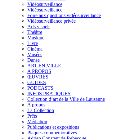
Vidéosurveillance
Vidéosurveillance
Foire aux questions vidéosurveillance
Vidéosurveillance privée
Arts visuels
Théâtre
Musique
Livre
Cinéma
Musées
Danse
ART EN VILLE
A PROPOS
ŒUVRES
GUIDES
PODCASTS
INFOS PRATIQUES
Collection d’art de la Ville de Lausanne
A propos
La Collection
Prêts
Médiation
Publications et expositions
Plaques commémoratives
Adrien Constant de Rebecque