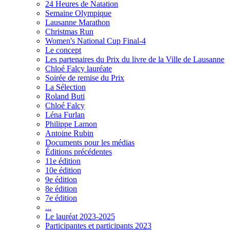
24 Heures de Natation
Semaine Olympique
Lausanne Marathon
Christmas Run
Women's National Cup Final-4
Le concept
Les partenaires du Prix du livre de la Ville de Lausanne
Chloé Falcy lauréate
Soirée de remise du Prix
La Sélection
Roland Buti
Chloé Falcy
Léna Furlan
Philippe Lamon
Antoine Rubin
Documents pour les médias
Éditions précédentes
11e édition
10e édition
9e édition
8e édition
7e édition
...
Le lauréat 2023-2025
Participantes et participants 2023