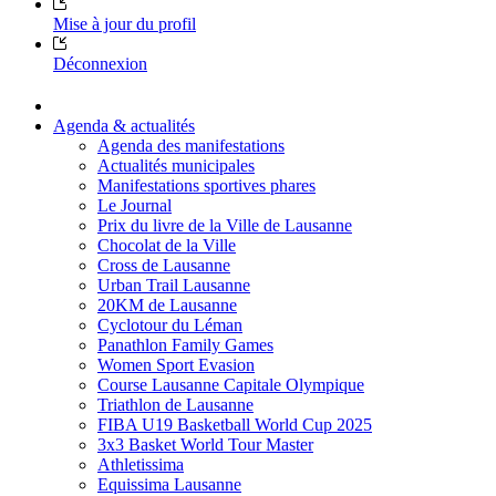
Mise à jour du profil
Déconnexion
Agenda & actualités
Agenda des manifestations
Actualités municipales
Manifestations sportives phares
Le Journal
Prix du livre de la Ville de Lausanne
Chocolat de la Ville
Cross de Lausanne
Urban Trail Lausanne
20KM de Lausanne
Cyclotour du Léman
Panathlon Family Games
Women Sport Evasion
Course Lausanne Capitale Olympique
Triathlon de Lausanne
FIBA U19 Basketball World Cup 2025
3x3 Basket World Tour Master
Athletissima
Equissima Lausanne