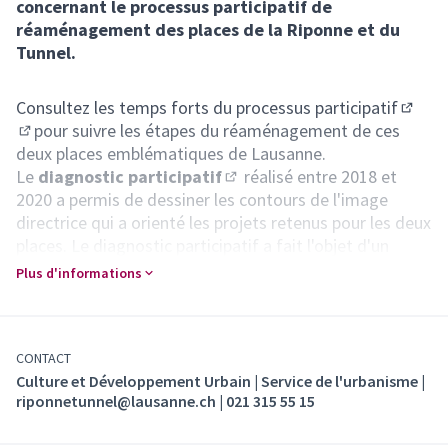
concernant le processus participatif de
réaménagement des places de la Riponne et du
Tunnel.
Consultez les
temps forts du processus participatif
(S'ouv
pour suivre les étapes du réaménagement de ces
(S'ouvre dans un nouvel onglet)
deux places emblématiques de Lausanne.
Le
diagnostic participatif
réalisé entre 2018 et
(S'ouvre dans un nouvel ongle
2020 a permis de dessiner les contours de l'image
directrice qui a orienté les projets retenus pour les deux
places. Le diagnostic participatif a fait l'objet d'un
rapport final qui a constitué une annexe aux cahier des
Plus d'informations
charges pour les concours de la place du Tunnel et de la
place de la Riponne.
Actuellement, des aménagements transitoires
occupent les deux places dans l'attente de leur
CONTACT
Culture et Développement Urbain | Service de l'urbanisme |
transformation définitive.
riponnetunnel@lausanne.ch | 021 315 55 15
Place de la Riponne
Découvrez et contribuez au développement des