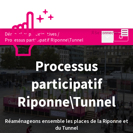
Menu
Se connecter
Démarches participatives
/
Menu principa
Suivre
Processus participatif Riponne\Tunnel
Processus
participatif
Riponne\Tunnel
Réaménageons ensemble les places de la Riponne et
du Tunnel