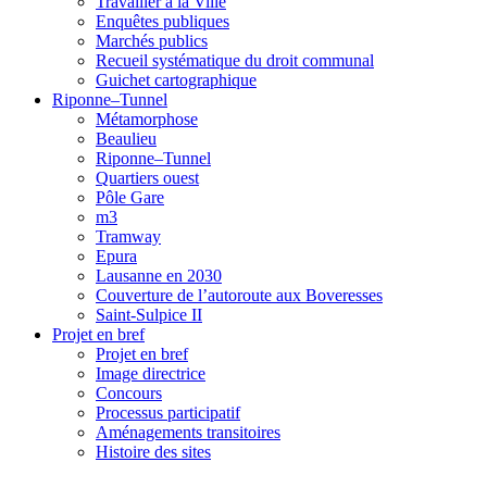
Travailler à la Ville
Enquêtes publiques
Marchés publics
Recueil systématique du droit communal
Guichet cartographique
Riponne–Tunnel
Métamorphose
Beaulieu
Riponne–Tunnel
Quartiers ouest
Pôle Gare
m3
Tramway
Epura
Lausanne en 2030
Couverture de l’autoroute aux Boveresses
Saint-Sulpice II
Projet en bref
Projet en bref
Image directrice
Concours
Processus participatif
Aménagements transitoires
Histoire des sites