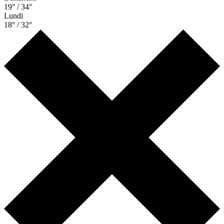
19° / 34°
Lundi
18° / 32°