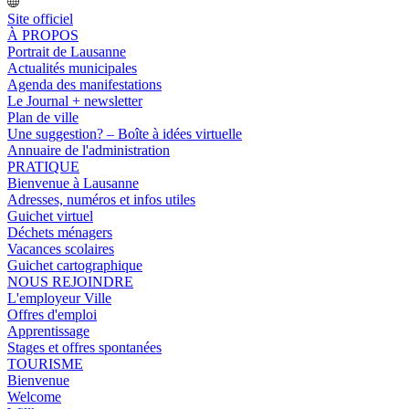
Site officiel
À PROPOS
Portrait de Lausanne
Actualités municipales
Agenda des manifestations
Le Journal + newsletter
Plan de ville
Une suggestion? – Boîte à idées virtuelle
Annuaire de l'administration
PRATIQUE
Bienvenue à Lausanne
Adresses, numéros et infos utiles
Guichet virtuel
Déchets ménagers
Vacances scolaires
Guichet cartographique
NOUS REJOINDRE
L'employeur Ville
Offres d'emploi
Apprentissage
Stages et offres spontanées
TOURISME
Bienvenue
Welcome