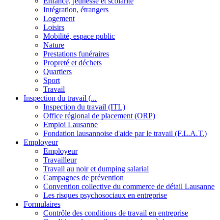
Enfance, jeunesse et scolarité
Intégration, étrangers
Logement
Loisirs
Mobilité, espace public
Nature
Prestations funéraires
Propreté et déchets
Quartiers
Sport
Travail
Inspection du travail (...
Inspection du travail (ITL)
Office régional de placement (ORP)
Emploi Lausanne
Fondation lausannoise d'aide par le travail (F.L.A.T.)
Employeur
Employeur
Travailleur
Travail au noir et dumping salarial
Campagnes de prévention
Convention collective du commerce de détail Lausanne
Les risques psychosociaux en entreprise
Formulaires
Contrôle des conditions de travail en entreprise