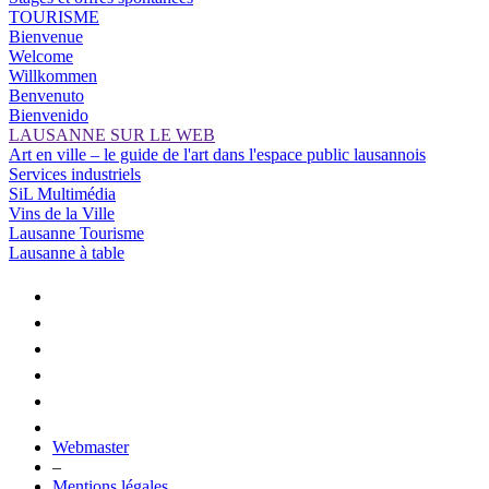
TOURISME
Bienvenue
Welcome
Willkommen
Benvenuto
Bienvenido
LAUSANNE SUR LE WEB
Art en ville – le guide de l'art dans l'espace public lausannois
Services industriels
SiL Multimédia
Vins de la Ville
Lausanne Tourisme
Lausanne à table
Webmaster
–
Mentions légales