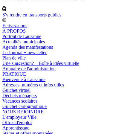
S'y rendre en transports publics
Ecrivez-nous
À PROPOS
Portrait de Lausanne
Actualités municipales
Agenda des manifestations
Le Journal + newsletter
Plan de ville
Une suggestion? – Boîte à idées virtuelle
Annuaire de l'administration
PRATIQUE
Bienvenue à Lausanne
Adresses, numéros et infos utiles
Guichet virtuel
Déchets ménagers
Vacances scolaires
Guichet cartographique
NOUS REJOINDRE
L'employeur Ville
Offres d'emploi
Apprentissage
Stages et offres spontanées