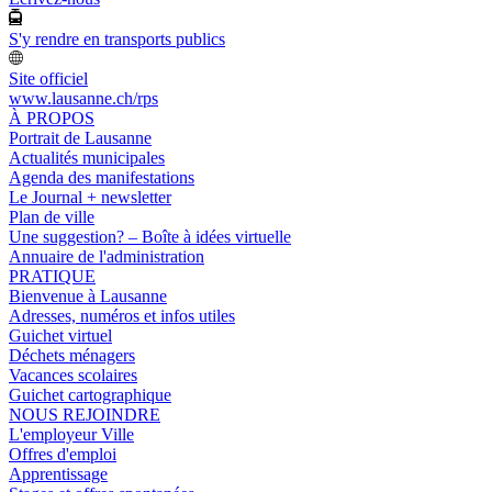
S'y rendre en transports publics
Site officiel
www.lausanne.ch
/rps
À PROPOS
Portrait de Lausanne
Actualités municipales
Agenda des manifestations
Le Journal + newsletter
Plan de ville
Une suggestion? – Boîte à idées virtuelle
Annuaire de l'administration
PRATIQUE
Bienvenue à Lausanne
Adresses, numéros et infos utiles
Guichet virtuel
Déchets ménagers
Vacances scolaires
Guichet cartographique
NOUS REJOINDRE
L'employeur Ville
Offres d'emploi
Apprentissage