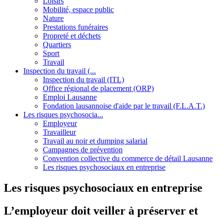
Loisirs
Mobilité, espace public
Nature
Prestations funéraires
Propreté et déchets
Quartiers
Sport
Travail
Inspection du travail (...
Inspection du travail (ITL)
Office régional de placement (ORP)
Emploi Lausanne
Fondation lausannoise d'aide par le travail (F.L.A.T.)
Les risques psychosocia...
Employeur
Travailleur
Travail au noir et dumping salarial
Campagnes de prévention
Convention collective du commerce de détail Lausanne
Les risques psychosociaux en entreprise
Les risques psychosociaux en entreprise
L’employeur doit veiller à préserver et