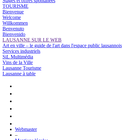
Stages et offres spontanées
TOURISME
Bienvenue
Welcome
Willkommen
Benvenuto
Bienvenido
LAUSANNE SUR LE WEB
Art en ville – le guide de l'art dans l'espace public lausannois
Services industriels
SiL Multimédia
Vins de la Ville
Lausanne Tourisme
Lausanne à table
Webmaster
–