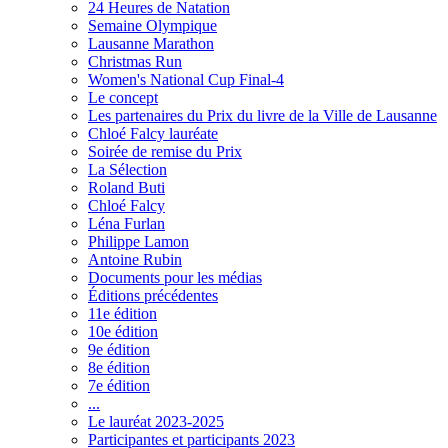
24 Heures de Natation
Semaine Olympique
Lausanne Marathon
Christmas Run
Women's National Cup Final-4
Le concept
Les partenaires du Prix du livre de la Ville de Lausanne
Chloé Falcy lauréate
Soirée de remise du Prix
La Sélection
Roland Buti
Chloé Falcy
Léna Furlan
Philippe Lamon
Antoine Rubin
Documents pour les médias
Éditions précédentes
11e édition
10e édition
9e édition
8e édition
7e édition
...
Le lauréat 2023-2025
Participantes et participants 2023