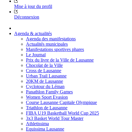
Mise à jour du profil
Déconnexion
Agenda & actualités
Agenda des manifestations
Actualités municipales
Manifestations sportives phares
Le Journal
Prix du livre de la Ville de Lausanne
Chocolat de la Ville
Cross de Lausanne
Urban Trail Lausanne
20KM de Lausanne
Cyclotour du Léman
Panathlon Family Games
Women Sport Evasion
Course Lausanne Capitale Olympique
Triathlon de Lausanne
FIBA U19 Basketball World Cup 2025
3x3 Basket World Tour Master
Athletissima
Equissima Lausanne