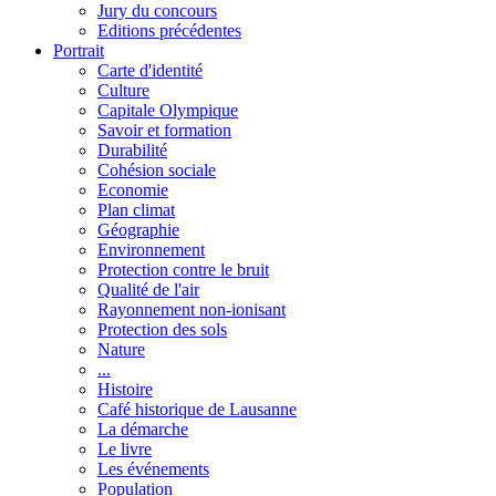
Jury du concours
Editions précédentes
Portrait
Carte d'identité
Culture
Capitale Olympique
Savoir et formation
Durabilité
Cohésion sociale
Economie
Plan climat
Géographie
Environnement
Protection contre le bruit
Qualité de l'air
Rayonnement non-ionisant
Protection des sols
Nature
...
Histoire
Café historique de Lausanne
La démarche
Le livre
Les événements
Population