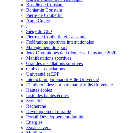
Rosalie de Constant
Benjamin Constant
Pierre de Coubertin
Anne Cuneo
...
Siège du CIO
Pierre de Coubertin et Lausanne
Fédérations sportives internationales
Management du sport
Jeux Olympiques de la Jeunesse Lausanne 2020
Manifestations sportives
Grandes installations sportives
Clubs et associations
Université et EPF
Interact, un partenariat Ville-Université
EUniverCities: Un partenariat Ville-Université
Hautes écoles
Liste des hautes écoles
Scolarité
Recherche
Développement durable
Portail Développement durable
Energies
Espaces verts
Mobilité