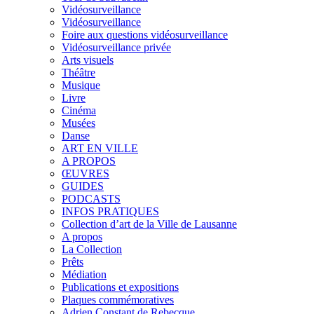
Vidéosurveillance
Vidéosurveillance
Foire aux questions vidéosurveillance
Vidéosurveillance privée
Arts visuels
Théâtre
Musique
Livre
Cinéma
Musées
Danse
ART EN VILLE
A PROPOS
ŒUVRES
GUIDES
PODCASTS
INFOS PRATIQUES
Collection d’art de la Ville de Lausanne
A propos
La Collection
Prêts
Médiation
Publications et expositions
Plaques commémoratives
Adrien Constant de Rebecque