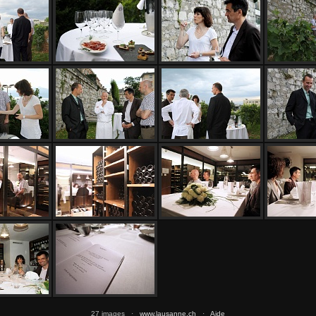
27 images ·
www.lausanne.ch
·
Aide