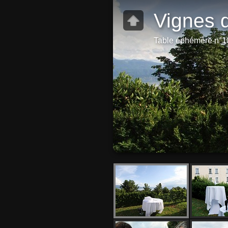
Vignes 
Table éphémère n°10 