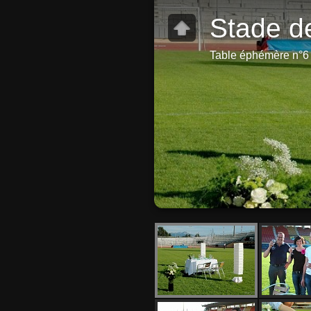
Stade de
Table éphémère n°6 