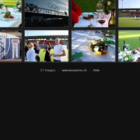
17 images ·
www.lausanne.ch
·
Aide