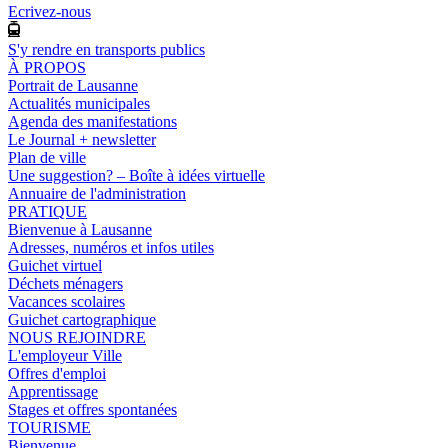
Ecrivez-nous
S'y rendre en transports publics
À PROPOS
Portrait de Lausanne
Actualités municipales
Agenda des manifestations
Le Journal + newsletter
Plan de ville
Une suggestion? – Boîte à idées virtuelle
Annuaire de l'administration
PRATIQUE
Bienvenue à Lausanne
Adresses, numéros et infos utiles
Guichet virtuel
Déchets ménagers
Vacances scolaires
Guichet cartographique
NOUS REJOINDRE
L'employeur Ville
Offres d'emploi
Apprentissage
Stages et offres spontanées
TOURISME
Bienvenue