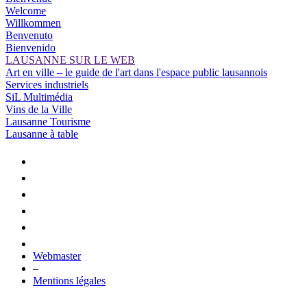
Welcome
Willkommen
Benvenuto
Bienvenido
LAUSANNE SUR LE WEB
Art en ville – le guide de l'art dans l'espace public lausannois
Services industriels
SiL Multimédia
Vins de la Ville
Lausanne Tourisme
Lausanne à table
Webmaster
–
Mentions légales