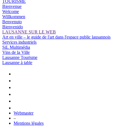
TOURISME
Bienvenue
Welcome
Willkommen
Benvenuto
Bienvenido
LAUSANNE SUR LE WEB
Art en ville – le guide de l'art dans l'espace public lausannois
Services industriels
SiL Multimédia
Vins de la Ville
Lausanne Tourisme
Lausanne à table
Webmaster
–
Mentions légales