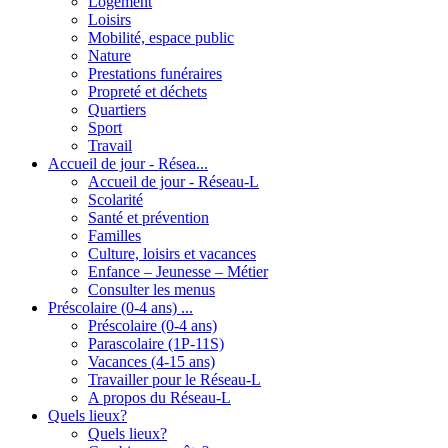
Logement
Loisirs
Mobilité, espace public
Nature
Prestations funéraires
Propreté et déchets
Quartiers
Sport
Travail
Accueil de jour - Résea...
Accueil de jour - Réseau-L
Scolarité
Santé et prévention
Familles
Culture, loisirs et vacances
Enfance – Jeunesse – Métier
Consulter les menus
Préscolaire (0-4 ans) ...
Préscolaire (0-4 ans)
Parascolaire (1P-11S)
Vacances (4-15 ans)
Travailler pour le Réseau-L
A propos du Réseau-L
Quels lieux?
Quels lieux?