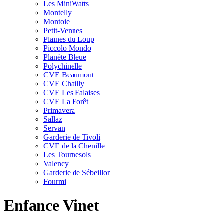
Les MiniWatts
Montelly
Montoie
Petit-Vennes
Plaines du Loup
Piccolo Mondo
Planète Bleue
Polychinelle
CVE Beaumont
CVE Chailly
CVE Les Falaises
CVE La Forêt
Primavera
Sallaz
Servan
Garderie de Tivoli
CVE de la Chenille
Les Tournesols
Valency
Garderie de Sébeillon
Fourmi
Enfance Vinet