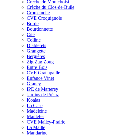
Crèche de Montchoisi
Crèche du Clos-de-Bulle
Croq'cinelle
CVE Croquignole
Borde
Bourdonnette
Cité
Colline
Diablerets
Grangette
Bergières
Zig Zag Zoug
Entre-Bois
CVE Grattapaille
Enfance Vinet
Grancy
IPE de Marterey
Jardins de Prélaz
Koalas
La Case
Madeleine
Maillefer
CVE Malley-Prairie
La Maille
Mandarine