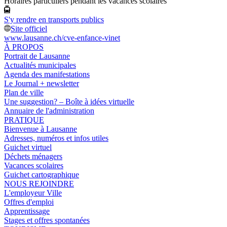
Horaires particuliers pendant les vacances scolaires
S'y rendre en transports publics
Site officiel
www.lausanne.ch
/cve-enfance-vinet
À PROPOS
Portrait de Lausanne
Actualités municipales
Agenda des manifestations
Le Journal + newsletter
Plan de ville
Une suggestion? – Boîte à idées virtuelle
Annuaire de l'administration
PRATIQUE
Bienvenue à Lausanne
Adresses, numéros et infos utiles
Guichet virtuel
Déchets ménagers
Vacances scolaires
Guichet cartographique
NOUS REJOINDRE
L'employeur Ville
Offres d'emploi
Apprentissage
Stages et offres spontanées