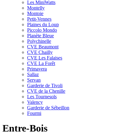
Les MiniWatts
Montelly
Montoie
Petit-Vennes
Plaines du Loup
Piccolo Mondo
Planète Bleue
Polychinelle
CVE Beaumont
CVE Chailly
CVE Les Falaises
CVE La Forêt
Primavera
Sallaz
Servan
Garderie de Tivoli
CVE de la Chenille
Les Tournesols
Valency
Garderie de Sébeillon
Fourmi
Entre-Bois