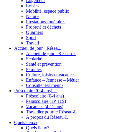
Logement
Loisirs
Mobilité, espace public
Nature
Prestations funéraires
Propreté et déchets
Quartiers
Sport
Travail
Accueil de jour - Résea...
Accueil de jour - Réseau-L
Scolarité
Santé et prévention
Familles
Culture, loisirs et vacances
Enfance – Jeunesse – Métier
Consulter les menus
Préscolaire (0-4 ans) ...
Préscolaire (0-4 ans)
Parascolaire (1P-11S)
Vacances (4-15 ans)
Travailler pour le Réseau-L
A propos du Réseau-L
Quels lieux?
Quels lieux?