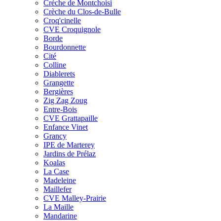
Crèche de Montchoisi
Crèche du Clos-de-Bulle
Croq'cinelle
CVE Croquignole
Borde
Bourdonnette
Cité
Colline
Diablerets
Grangette
Bergières
Zig Zag Zoug
Entre-Bois
CVE Grattapaille
Enfance Vinet
Grancy
IPE de Marterey
Jardins de Prélaz
Koalas
La Case
Madeleine
Maillefer
CVE Malley-Prairie
La Maille
Mandarine