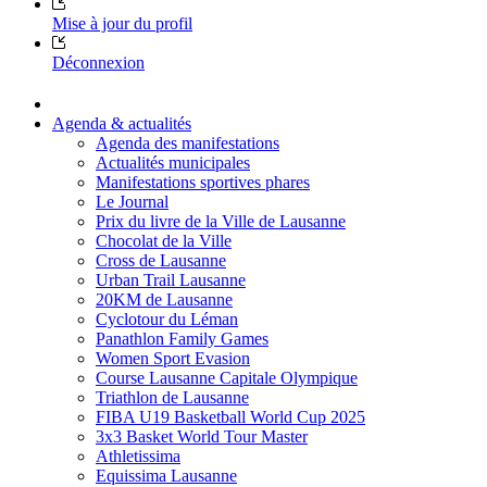
Mise à jour du profil
Déconnexion
Agenda & actualités
Agenda des manifestations
Actualités municipales
Manifestations sportives phares
Le Journal
Prix du livre de la Ville de Lausanne
Chocolat de la Ville
Cross de Lausanne
Urban Trail Lausanne
20KM de Lausanne
Cyclotour du Léman
Panathlon Family Games
Women Sport Evasion
Course Lausanne Capitale Olympique
Triathlon de Lausanne
FIBA U19 Basketball World Cup 2025
3x3 Basket World Tour Master
Athletissima
Equissima Lausanne