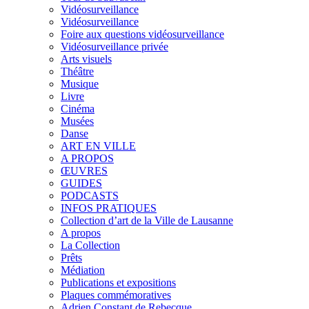
Vidéosurveillance
Vidéosurveillance
Foire aux questions vidéosurveillance
Vidéosurveillance privée
Arts visuels
Théâtre
Musique
Livre
Cinéma
Musées
Danse
ART EN VILLE
A PROPOS
ŒUVRES
GUIDES
PODCASTS
INFOS PRATIQUES
Collection d’art de la Ville de Lausanne
A propos
La Collection
Prêts
Médiation
Publications et expositions
Plaques commémoratives
Adrien Constant de Rebecque