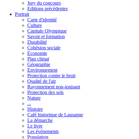
Jury du concours
Editions précédentes
Portrait
Carte d'identité
Culture
Capitale Olympique
Savoir et formation
Durabilité
Cohésion sociale
Economie
Plan climat
Géographie
Environnement
Protection contre le bruit
Qualité de l'air
Rayonnement non-ionisant
Protection des sols
Nature
...
Histoire
Café historique de Lausanne
La démarche
Le livre
Les événements
Population