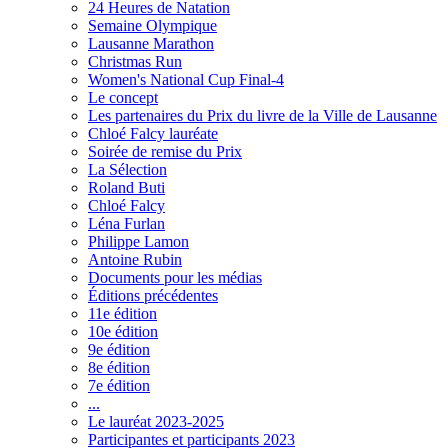
24 Heures de Natation
Semaine Olympique
Lausanne Marathon
Christmas Run
Women's National Cup Final-4
Le concept
Les partenaires du Prix du livre de la Ville de Lausanne
Chloé Falcy lauréate
Soirée de remise du Prix
La Sélection
Roland Buti
Chloé Falcy
Léna Furlan
Philippe Lamon
Antoine Rubin
Documents pour les médias
Éditions précédentes
11e édition
10e édition
9e édition
8e édition
7e édition
...
Le lauréat 2023-2025
Participantes et participants 2023