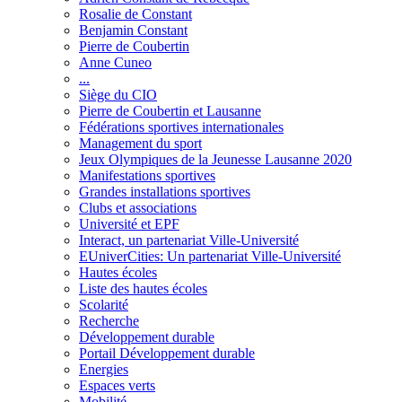
Rosalie de Constant
Benjamin Constant
Pierre de Coubertin
Anne Cuneo
...
Siège du CIO
Pierre de Coubertin et Lausanne
Fédérations sportives internationales
Management du sport
Jeux Olympiques de la Jeunesse Lausanne 2020
Manifestations sportives
Grandes installations sportives
Clubs et associations
Université et EPF
Interact, un partenariat Ville-Université
EUniverCities: Un partenariat Ville-Université
Hautes écoles
Liste des hautes écoles
Scolarité
Recherche
Développement durable
Portail Développement durable
Energies
Espaces verts
Mobilité