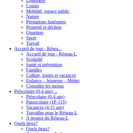
Logement
Loisirs
Mobilité, espace public
Nature
Prestations funéraires
Propreté et déchets
Quartiers
Sport
Travail
Accueil de jour - Résea...
Accueil de jour - Réseau-L
Scolarité
Santé et prévention
Familles
Culture, loisirs et vacances
Enfance – Jeunesse – Métier
Consulter les menus
Préscolaire (0-4 ans) ...
Préscolaire (0-4 ans)
Parascolaire (1P-11S)
Vacances (4-15 ans)
Travailler pour le Réseau-L
A propos du Réseau-L
Quels lieux?
Quels lieux?