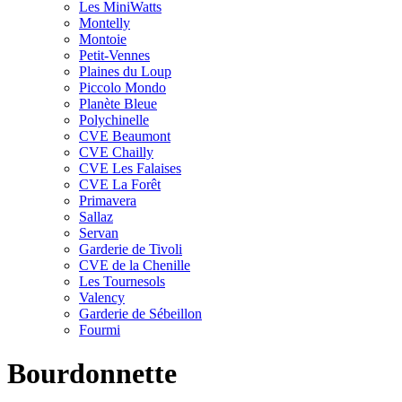
Les MiniWatts
Montelly
Montoie
Petit-Vennes
Plaines du Loup
Piccolo Mondo
Planète Bleue
Polychinelle
CVE Beaumont
CVE Chailly
CVE Les Falaises
CVE La Forêt
Primavera
Sallaz
Servan
Garderie de Tivoli
CVE de la Chenille
Les Tournesols
Valency
Garderie de Sébeillon
Fourmi
Bourdonnette