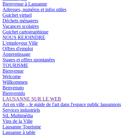
Bienvenue à Lausanne
Adresses, numéros et infos utiles
Guichet virtuel
Déchets ménagers
Vacances scolaires
Guichet cartographique
NOUS REJOINDRE
L'employeur Ville
Offres d'emploi
Apprentissage
Stages et offres spontanées
TOURISME
Bienvenue
Welcome
Willkommen
Benvenuto
Bienvenido
LAUSANNE SUR LE WEB
Art en ville – le guide de l'art dans l'espace public lausannois
Services industriels
SiL Multimédia
Vins de la Ville
Lausanne Tourisme
Lausanne à table