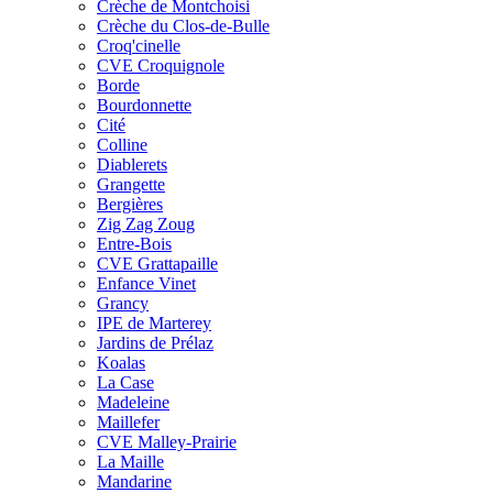
Crèche de Montchoisi
Crèche du Clos-de-Bulle
Croq'cinelle
CVE Croquignole
Borde
Bourdonnette
Cité
Colline
Diablerets
Grangette
Bergières
Zig Zag Zoug
Entre-Bois
CVE Grattapaille
Enfance Vinet
Grancy
IPE de Marterey
Jardins de Prélaz
Koalas
La Case
Madeleine
Maillefer
CVE Malley-Prairie
La Maille
Mandarine