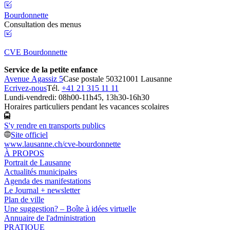
Bourdonnette
Consultation des menus
CVE Bourdonnette
Service de la petite enfance
Avenue Agassiz 5
Case postale 5032
1001 Lausanne
Ecrivez-nous
Tél.
+41 21 315 11 11
Lundi-vendredi: 08h00-11h45, 13h30-16h30
Horaires particuliers pendant les vacances scolaires
S'y rendre en transports publics
Site officiel
www.lausanne.ch
/cve-bourdonnette
À PROPOS
Portrait de Lausanne
Actualités municipales
Agenda des manifestations
Le Journal + newsletter
Plan de ville
Une suggestion? – Boîte à idées virtuelle
Annuaire de l'administration
PRATIQUE