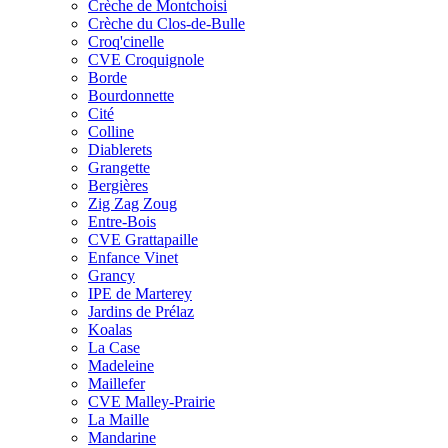
Crèche de Montchoisi
Crèche du Clos-de-Bulle
Croq'cinelle
CVE Croquignole
Borde
Bourdonnette
Cité
Colline
Diablerets
Grangette
Bergières
Zig Zag Zoug
Entre-Bois
CVE Grattapaille
Enfance Vinet
Grancy
IPE de Marterey
Jardins de Prélaz
Koalas
La Case
Madeleine
Maillefer
CVE Malley-Prairie
La Maille
Mandarine