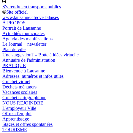
S'y rendre en transports publics
Site officiel
www.lausanne.ch
/cve-falaises
À PROPOS
Portrait de Lausanne
Actualités municipales
Agenda des manifestations
Le Journal + newsletter
Plan de ville
Une suggestion? – Boîte à idées virtuelle
Annuaire de l'administration
PRATIQUE
Bienvenue à Lausanne
Adresses, numéros et infos utiles
Guichet virtuel
Déchets ménagers
Vacances scolaires
Guichet cartographique
NOUS REJOINDRE
L'employeur Ville
Offres d'emploi
Apprentissage
Stages et offres spontanées
TOURISME