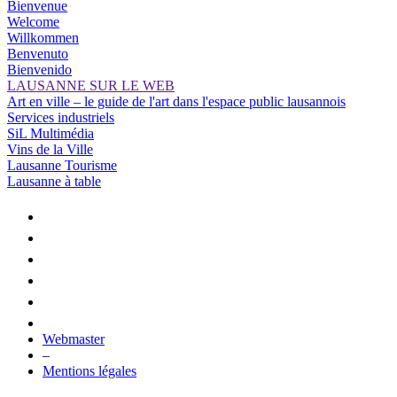
Bienvenue
Welcome
Willkommen
Benvenuto
Bienvenido
LAUSANNE SUR LE WEB
Art en ville – le guide de l'art dans l'espace public lausannois
Services industriels
SiL Multimédia
Vins de la Ville
Lausanne Tourisme
Lausanne à table
Webmaster
–
Mentions légales