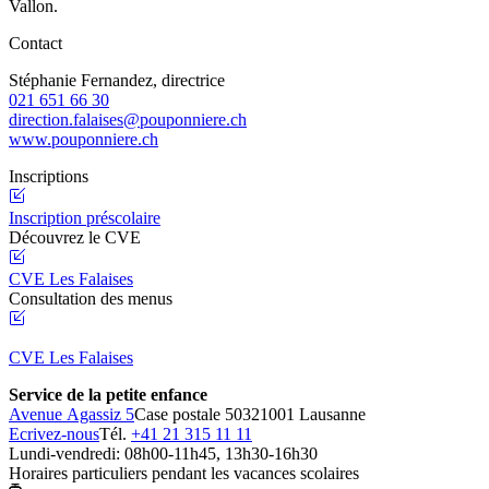
Vallon.
Contact
Stéphanie Fernandez, directrice
021 651 66 30
direction.falaises@pouponniere.ch
www.pouponniere.ch
Inscriptions
Inscription préscolaire
Découvrez le CVE
CVE Les Falaises
Consultation des menus
CVE Les Falaises
Service de la petite enfance
Avenue Agassiz 5
Case postale 5032
1001 Lausanne
Ecrivez-nous
Tél.
+41 21 315 11 11
Lundi-vendredi: 08h00-11h45, 13h30-16h30
Horaires particuliers pendant les vacances scolaires