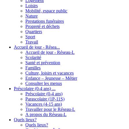
Logement
Loisirs
Mobilité, espace public
Nature
Prestations funéraires
Propreté et déchets
Quartiers
Sport
Travail
Accueil de jour - Résea...
Accueil de jour - Réseau-L
Scolarité
Santé et prévention
Familles
Culture, loisirs et vacances
Enfance – Jeunesse – Métier
Consulter les menus
Préscolaire (0-4 ans) ...
Préscolaire (0-4 ans)
Parascolaire (1P-11S)
Vacances (4-15 ans)
Travailler pour le Réseau-L
A propos du Réseau-L
Quels lieux?
Quels lieux?