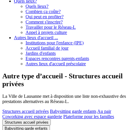
Quels lieux?
Quels lieux?
Combien ça coûte?
Qui peut en profiter?
Comment s'inscrire?
Travailler pour le Réseau-L
Appel à projets culture
Autres lieux d'accueil ...
Institutions pour l'enfance (IPE)
Accueil familial de jour
Jardins d'enfants
Espaces rencontres parents-enfants
Autres lieux d'accueil préscolaire
Autre type d’accueil - Structures accueil
privées
La Ville de Lausanne met à disposition une liste non-exhaustive des
prestations alternatives au Réseau-L.
Structures accueil privées
Babysitting garde enfants
Au pair
Coworking avec espace garderie
Plateforme pour les familles
Structures accueil privées
Babysitting garde enfants