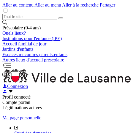
Aller au contenu
Aller au menu
Aller à la recherche
Partager
Préscolaire (0-4 ans)
Quels lieux?
Institutions pour l'enfance (IPE)
Accueil familial de jour
Jardins d'enfants
Espaces rencontres parents-enfants
Autres lieux d'accueil préscolaire
Connexion
Profil connecté
Compte portail
Légitimations actives
Ma page personnelle