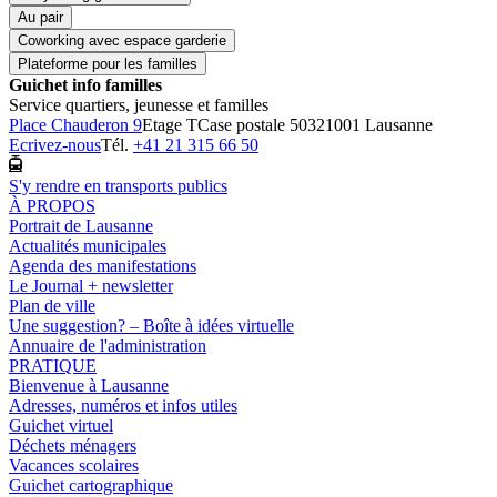
Au pair
Coworking avec espace garderie
Plateforme pour les familles
Guichet info familles
Service quartiers, jeunesse et familles
Place Chauderon 9
Etage T
Case postale 5032
1001 Lausanne
Ecrivez-nous
Tél.
+41 21 315 66 50
S'y rendre en transports publics
À PROPOS
Portrait de Lausanne
Actualités municipales
Agenda des manifestations
Le Journal + newsletter
Plan de ville
Une suggestion? – Boîte à idées virtuelle
Annuaire de l'administration
PRATIQUE
Bienvenue à Lausanne
Adresses, numéros et infos utiles
Guichet virtuel
Déchets ménagers
Vacances scolaires
Guichet cartographique